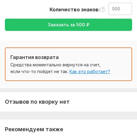
Перевожу:
Количество знаков
•Переписку (деловую и личную)
Заказать за
500
₽
•Тексты для сайтов и соцсетей
•Статьи, блоги, описания товаров
•Документы и инструкции (по договорённости)
•Меню, рекламные материалы и др.
Гарантия возврата
Средства моментально вернутся на счет,
Что вы получите:
если что-то пойдет не так.
Как это работает?
•Грамотный и точный перевод
•Проверку орфографии и стилистики
•Соблюдение сроков
Отзывов по кворку нет
•Конфиденциальность и аккуратность
•Поддержку на всех этапах
Тарифы:
Рекомендуем также
•Базовый пакет (до 300 слов) — 400 ₽