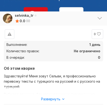
selvinka_tr
0.0
(0)
0
Выполнение:
1 день
Количество правок:
Не ограничено
В очереди:
0
Об этом кворке
Здравствуйте! Меня зовут Сельви, я профессионально
перевожу тексты с турецкого на русский и с русского на
турецкий.
Работаю вручную, без автоматических переводчиков —
Развернуть
внимательно передаю смысл, стиль и структуру
оригинала.