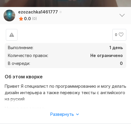
ezozachka1461777
0.0
(0)
0
Выполнение:
1 день
Количество правок:
Не ограничено
В очереди:
0
Об этом кворке
Привет Я специалист по программированию и могу делать
дизайн интерьера а также перевожу тексты с английского
на руский
Нужно для заказа:
Развернуть
Вам всего лишь нужно будет сделать следующее
Заказать у меня что-то что у вас в предпочтениях