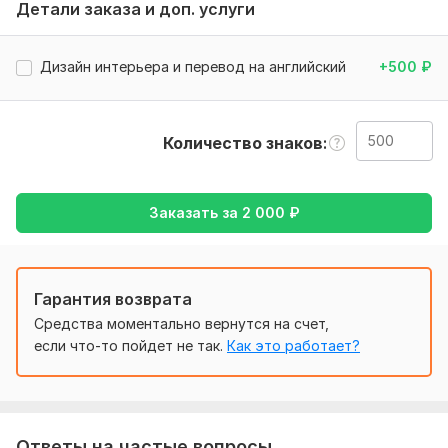
Детали заказа и доп. услуги
Ждать самые кротчайшие сроки
И получить результат который превзойдет ваши
ожидания
Дизайн интерьера и перевод на английский
+500
₽
Тематика:
Хобби и увлечения,
Другое
Язык перевода:
Количество знаков
с Английского на Русский
с Русского на Английский
Объем услуги в кворке:
500 знаков
Заказать за
2 000
₽
Гарантия возврата
Средства моментально вернутся на счет,
если что-то пойдет не так.
Как это работает?
Ответы на частые вопросы