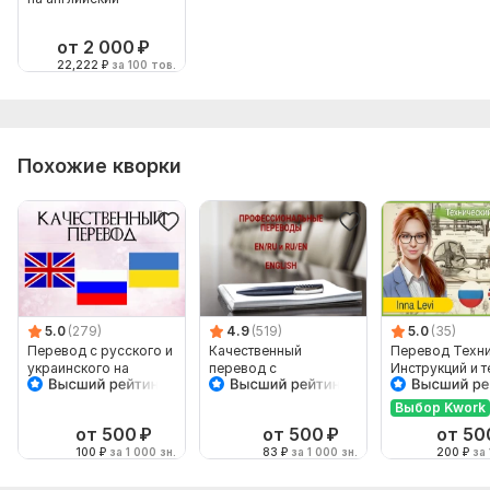
от 2 000
₽
22,222
₽
за 100 тов.
Похожие кворки
5.0
(279)
4.9
(519)
5.0
(35)
Перевод с русского и
Качественный
Перевод Техн
украинского на
перевод c
Инструкций и т
английский и
английского или на
с Английского 
наоборот
английский
Русский
Выбор Kwork
от 500
₽
от 500
₽
от 50
100
₽
за 1 000 зн.
83
₽
за 1 000 зн.
200
₽
за 