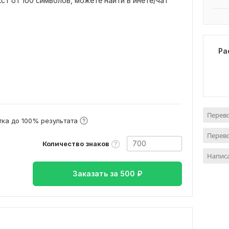
кст от 100 символов, можете найти в инете/чат
Ра
Перево
ка до 100% результата
Перев
Количество знаков
Написа
Заказать за
500
₽