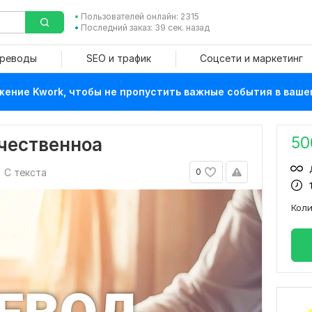
Пользователей онлайн: 2315
Последний заказ: 39 сек. назад
ереводы
SEO и трафик
Соцсети и маркетинг
ение Kwork, чтобы не пропустить важные события в ваше
50
чественноа
С текста
0
Кол