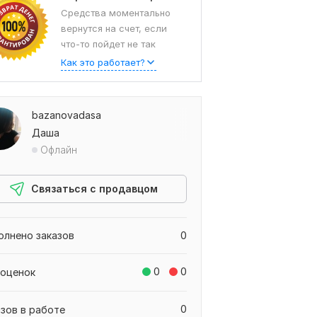
Средства моментально
вернутся на счет, если
что-то пойдет не так
Как это работает?
bazanovadasa
Даша
Офлайн
Связаться с продавцом
олнено заказов
0
0
0
 оценок
0
азов в работе