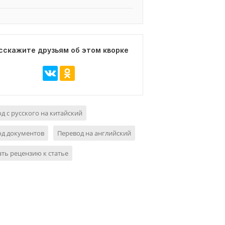
сскажите друзьям об этом кворке
д с русского на китайский
од документов
Перевод на английский
ть рецензию к статье