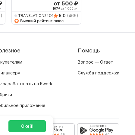
₽
от 500
₽
о
н.
167
₽
за 1 000 зн.
9)
5.0
(466)
TRANSLATION24ON7
stasygirl
олезное
Помощь
купателям
Вопрос — Ответ
илансеру
Служба поддержки
к зарабатывать на Kwork
брики
бильное приложение
Окей!