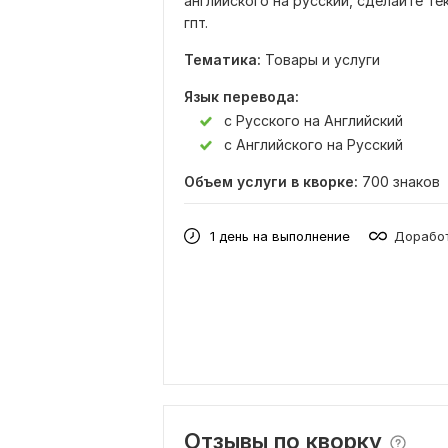
английского на русский, сделайте те
гпт.
Тематика:
Товары и услуги
Язык перевода:
с Русского на Английский
с Английского на Русский
Объем услуги в кворке:
700 знаков
1 день на выполнение
Доработ
Отзывы по кворку