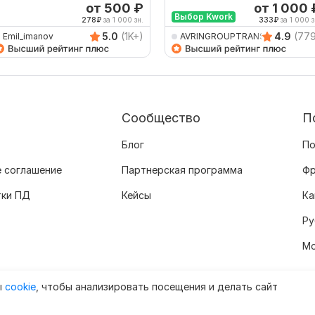
осителя языка
контрактов апостилей
от 500
₽
от 1 000
Выбор Kwork
document
278
₽
за 1 000 зн.
333
₽
за 1 000 з
5.0
(1K+)
4.9
(77
Emil_imanov
AVRINGROUPTRANSLATIO
Сообщество
П
Блог
По
 соглашение
Партнерская программа
Фр
тки ПД
Кейсы
Ка
Ру
Мо
ы
cookie
, чтобы анализировать посещения и делать сайт