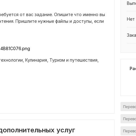
Вып
ребуется от вас задание. Опишите что именно вы
Нет
очтения. Пришлите нужные файлы и доступы, если
Зак
4B81C076.png
технологии,
Кулинария,
Туризм и путешествия,
Ра
в
Перево
Перево
 дополнительных услуг
Перево