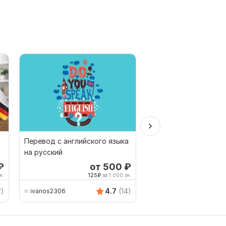
Перевод с английского языка
Грамотно переведу 
на русский
итальянского и на
итальянский
₽
от 500
₽
о
н.
125
₽
за 1 000 зн.
500
repetitorfrenchru
2)
4.7
(14)
ivanos2306