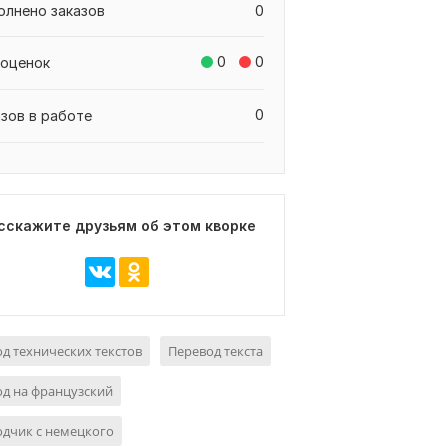
олнено заказов
0
0
0
 оценок
0
азов в работе
сскажите друзьям об этом кворке
д технических текстов
Перевод текста
д на французский
дчик с немецкого