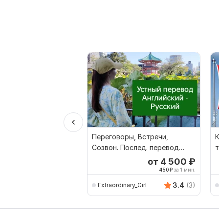
Переговоры, Встречи,
Созвон. Послед. перевод
т
Английский - Русский
р
от 4 500
₽
450
₽
за 1 мин.
3.4
(3)
Extraordinary_Girl