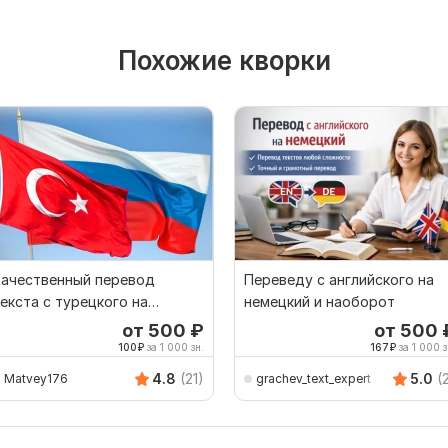
Похожие кворки
Качественный перевод
Переведу с английского на
екста с турецкого на
немецкий и наоборот
усский и наоборот
от 500
₽
от 500
100
₽
за 1 000 зн.
167
₽
за 1 000 з
4.8
(21)
5.0
(
Matvey176
grachev_text_expert