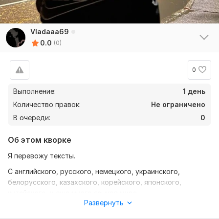
Vladaaa69
0.0
(0)
0
Выполнение:
1 день
Количество правок:
Не ограничено
В очереди:
0
Об этом кворке
Я перевожу тексты.
С английского, русского, немецкого, украинского,
белорусского, казахского, корейского, японского,
китайского, и еще много языков мира.
Развернуть
Если вы нуждаетесь в переводе текста с