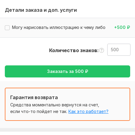
фотографии(видео) просто текст, то можете смело писать
Детали заказа и доп. услуги
Нужно для заказа:
Что бы мне выполнить ваше задание мне нужно что бы вы
описали конкретно что нужно перевести и скинуть текст
Могу нарисовать иллюстрацию к чему либо
+500
₽
или изображение с текстом
Тематика:
Интернет и технологии,
Хобби и увлечения,
Другое
Количество знаков
Язык перевода:
с Русского на Английский
Заказать за
500
₽
с Английского на Русский
Объем услуги в кворке:
500 знаков
Гарантия возврата
Средства моментально вернутся на счет,
если что-то пойдет не так.
Как это работает?