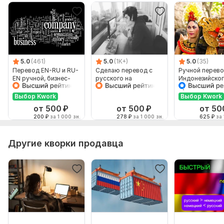
5.0
(461)
5.0
(1K+)
5.0
(35)
Перевод EN-RU и RU-
Сделаю перевод с
Ручной перево
EN ручной, бизнес-
русского на
Индонезийског
английский
английский и
Русский и нао
наоборот
Выбор Kwork
Выбор Kwork
от 500
₽
от 500
₽
от 50
200
₽
за 1 000 зн.
278
₽
за 1 000 зн.
625
₽
за 
Другие кворки продавца