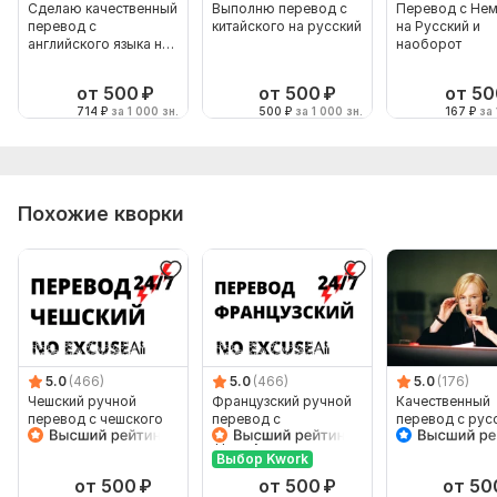
Сделаю качественный
Выполню перевод с
Перевод с Нем
перевод с
китайского на русский
на Русский и
английского языка на
наоборот
русский
от 500
₽
от 500
₽
от 50
714
₽
за 1 000 зн.
500
₽
за 1 000 зн.
167
₽
за 
Похожие кворки
5.0
(466)
5.0
(466)
5.0
(176)
Чешский ручной
Французский ручной
Качественный
перевод с чешского
перевод с
перевод с рус
на чешский
французского на
на казахский я
французский
наоборот
Выбор Kwork
от 500
₽
от 500
₽
от 50