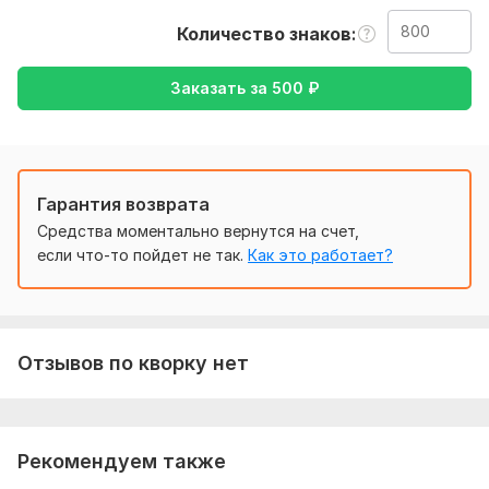
переводить. И уточнение на какой язык нужно перевести
ваш текст. Например: с русского на английский или с
Количество знаков
английского на р
Заказать за
500
₽
Тематика:
Красота и мода,
Недвижимость,
Туризм и
путешествия,
Хобби и увлечения,
Юридическая
Язык перевода:
с Английского на Русский
Гарантия возврата
с Русского на Английский
Средства моментально вернутся на счет,
Объем услуги в кворке:
800 знаков
если что-то пойдет не так.
Как это работает?
Отзывов по кворку нет
Рекомендуем также