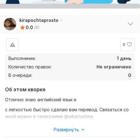
kirapochtaprosto
0.0
(0)
0
Выполнение:
1 день
Количество правок:
Не ограничено
В очереди:
0
Об этом кворке
Отлично знаю английский язык и
с легкостью быстро сделаю вам перевод. Связаться со
мной можно в телеграмме @wkartushina
Нужно для заказа:
Развернуть
От вас требуется текст или файл с которого я буду