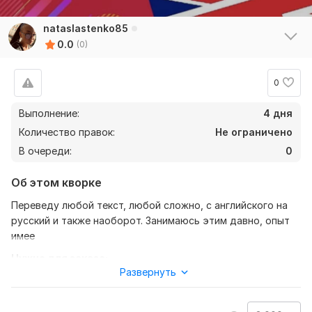
nataslastenko85
0.0
(0)
0
Выполнение:
4 дня
Количество правок:
Не ограничено
В очереди:
0
Об этом кворке
Переведу любой текст, любой сложно, с английского на
русский и также наоборот. Занимаюсь этим давно, опыт
имее
Нужно для заказа:
Развернуть
Чтобы выполнить задание, с вас потребуется описание ,
файл , сроки перевода текста. И куда прислать пере