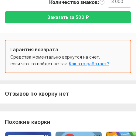
Тематика:
Авто и мото,
Красота и мода,
Семья, дети,
Количество знаков
Спорт,
Туризм и путешествия
Заказать за
500
₽
Язык перевода:
с Английского на Русский
с Русского на Английский
Объем услуги в кворке:
3 000 знаков
Гарантия возврата
Средства моментально вернутся на счет,
если что-то пойдет не так.
Как это работает?
Отзывов по кворку нет
Похожие кворки