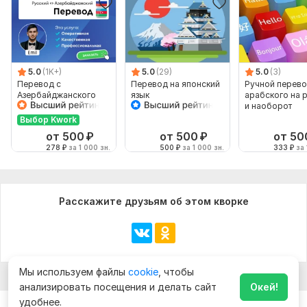
5.0
(1K+)
5.0
(29)
5.0
(3)
Перевод с
Перевод на японский
Ручной перево
Азербайджанского
язык
арабского на 
языка и на
и наоборот
Азербайджанский
Выбор Kwork
язык от носителя
от 500
₽
от 500
₽
от 50
278
₽
за 1 000 зн.
500
₽
за 1 000 зн.
333
₽
за 
Расскажите друзьям об этом кворке
Мы используем файлы
cookie
, чтобы
анализировать посещения и делать сайт
Окей!
удобнее.