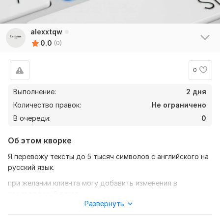
alexxtqw
0.0
(0)
0
Выполнение:
2 дня
Количество правок:
Не ограничено
В очереди:
0
Об этом кворке
Я перевожу тексты до 5 тысяч символов с английского на
русский язык.
при желании клиента могу добавить изменения в
переведённый текст.
Развернуть
работу выполняю качественно, без ошибок, и грамотно.