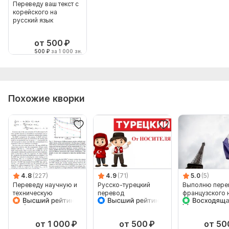
Переведу ваш текст с
корейского на
русский язык
от 500
₽
500
₽
за 1 000 зн.
Похожие кворки
4.8
(227)
4.9
(71)
5.0
(5)
Переведу научную и
Русско-турецкий
Выполню пере
техническую
перевод
французского 
документацию с
русский
английского на
русский
от 1 000
₽
от 500
₽
от 50