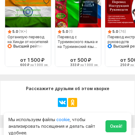
5.0
(1K+)
5.0
(1)
5.0
(76)
Организую перевод
Перевод с
Перевод инстр
на Хинди от носителей
Туркменского языка и
руководств
языка
на Туркменский язык
от носителя
от 1 500
₽
от 500
₽
от 50
600
₽
за 1 000 зн.
333
₽
за 1 000 зн.
250
₽
за 
Расскажите друзьям об этом кворке
Мы используем файлы
cookie
, чтобы
анализировать посещения и делать сайт
Окей!
удобнее.