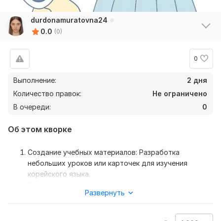
durdonamuratovna24
0.0
(0)
0
Выполнение:
2 дня
Количество правок:
Не ограничено
В очереди:
0
Об этом кворке
Создание учебных материалов: Разработка
небольших уроков или карточек для изучения
корейского языка.
Перевод: Короткие рассказы, фанфики, статьи для
Развернуть
журналов.
Репетиторство (для начинающих): Помогать
младшим школьникам или тем, кто только начинает