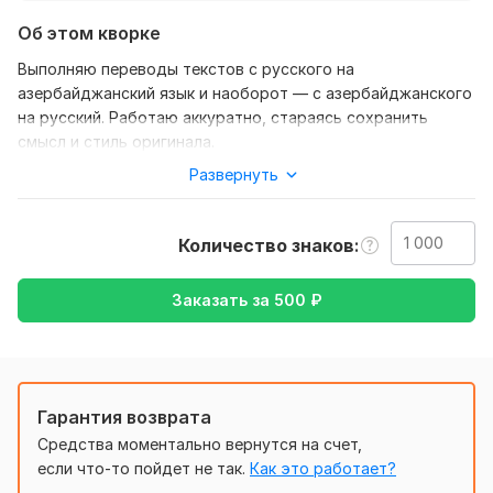
Об этом кворке
Выполняю переводы текстов с русского на
азербайджанский язык и наоборот — с азербайджанского
на русский. Работаю аккуратно, стараясь сохранить
смысл и стиль оригинала.
Развернуть
Нужно для заказа:
Буду благодарен, если вы отправите текст, который
необходимо перевести. Как только получу его, сразу
Количество знаков
начну работу.
Тематика:
Культура и искусство,
Хобби и увлечения
Заказать за
500
₽
Язык перевода:
с Азербайджанского (латиница) на Русский
с Русского на Азербайджанский (латиница)
Гарантия возврата
Объем услуги в кворке:
1 000 знаков
Средства моментально вернутся на счет,
если что-то пойдет не так.
Как это работает?