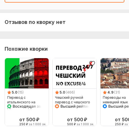
Отзывов по кворку нет
Похожие кворки
5.0
(15)
5.0
(466)
4.9
(31)
Перевод с
Чешский ручной
Переводы на
итальянского на
перевод с чешского
немецкий язык
русский и с русского
на чешский
на итальянский
от 500
₽
от 500
₽
от 50
250
₽
за 1 000 зн.
500
₽
за 1 000 зн.
250
₽
за 