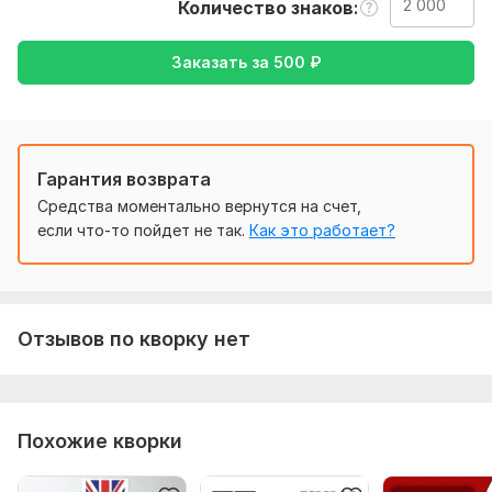
Количество знаков
Тематика:
Красота и мода,
Культура и искусство,
Медицина и здоровье,
Работа, карьера,
Семья, дети
Заказать за
500
₽
Язык перевода:
с Немецкого на Русский
с Русского на Немецкий
Гарантия возврата
Объем услуги в кворке:
2 000 знаков
Средства моментально вернутся на счет,
если что-то пойдет не так.
Как это работает?
Отзывов по кворку нет
Похожие кворки