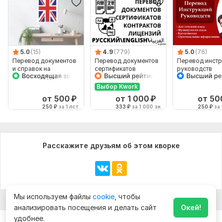
5.0
(15)
4.9
(779)
5.0
(76)
Перевод документов
Перевод документов
Перевод инстр
и справок на
сертификатов
руководств
английский для
лицензий контрактов
посольства,
апостилей document
Выбор Kwork
консульства
от 500
₽
от 1 000
₽
от 50
250
₽
за 1 лст.
333
₽
за 1 000 зн.
250
₽
за 
Расскажите друзьям об этом кворке
Мы используем файлы
cookie
, чтобы
анализировать посещения и делать сайт
Окей!
удобнее.