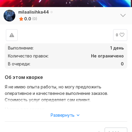
milaalisihka44
0.0
(0)
0
Выполнение:
1 день
Количество правок:
Не ограничено
В очереди:
0
Об этом кворке
Я не имею опыта работы, но могу предложить
оперативное и качественное выполнение заказов.
Стоимость услуг определяет сам клиент.
Нужно для заказа:
Развернуть
От покупателя нужно предоставить только текст и
задание, которое мне необходимо выполнить.
Желательно, чтобы текст был достаточно объёмным.