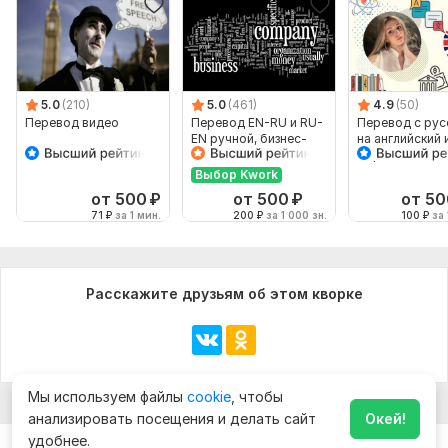
5.0
(210)
5.0
(461)
4.9
(50)
Перевод видео
Перевод EN-RU и RU-
Перевод с рус
EN ручной, бизнес-
на английский 
английский
обратно
Выбор Kwork
от 500
₽
от 500
₽
от 50
71
₽
за 1 мин.
200
₽
за 1 000 зн.
100
₽
за 
Расскажите друзьям об этом кворке
Мы используем файлы
cookie
, чтобы
анализировать посещения и делать сайт
Окей!
удобнее.