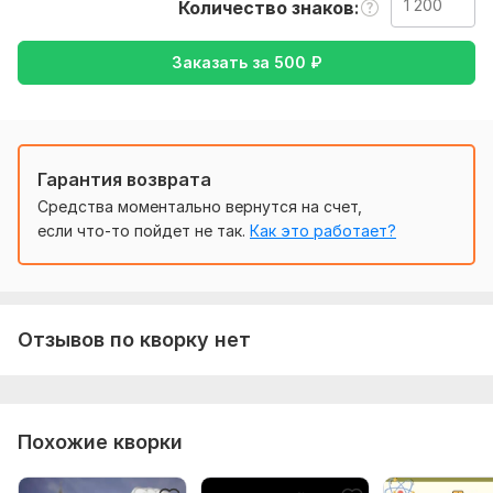
Количество знаков
Чтобы выполнить ваш заказ, мне потребуется от вас
задание. Опишите, что именно вы хотите получить.
Заказать за
500
₽
Пришлите нужные файлы и доступы, если они нужны для
выполнения заказа
Тематика:
Интернет и технологии
Язык перевода:
Гарантия возврата
с Английского на Русский
Средства моментально вернутся на счет,
с Русского на Английский
если что-то пойдет не так.
Как это работает?
Объем услуги в кворке:
1 200 знаков
Отзывов по кворку нет
Похожие кворки