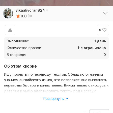
vikaalivoran824
0.0
(0)
0
Выполнение:
1 день
Количество правок:
Не ограничено
В очереди:
0
Об этом кворке
Ищу проекты по переводу текстов. Обладаю отличным
знанием английского языка, что позволяет мне выполнять
переводы быстро и качественно. Внимательно отношусь к
деталям и умею адаптировать тексты под целевую
аудиторию. Открыта к новым вызовам и интересным
Развернуть
проектам.
Нужно для заказа: