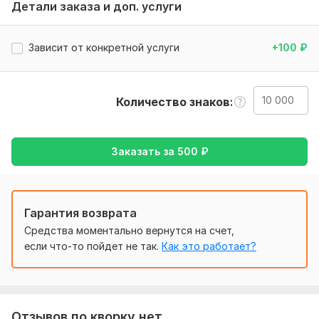
• Правки - бесплатно
Детали заказа и доп. услуги
Нужно для заказа:
Что нужно от вас:
Зависит от конкретной услуги
+100
₽
Файл/текст для перевода
Сроки (если срочно)
Количество знаков
Спец. требования (если есть)
Готов начать сразу.
Заказать за
500
₽
Тематика:
Интернет и технологии,
Культура и искусство,
Образование и наука,
Туризм и путешествия,
Другое
Язык перевода:
Гарантия возврата
с Русского на Английский
Средства моментально вернутся на счет,
с Английского на Русский
если что-то пойдет не так.
Как это работает?
Объем услуги в кворке:
10 000 знаков
Отзывов по кворку нет