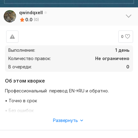
qwindqxell
0.0
(0)
0
Выполнение:
1 день
Количество правок:
Не ограничено
В очереди:
0
Об этом кворке
Профессиональный перевод EN→RU и обратно.
• Точно в срок
• Без ошибок
• Любые форматы
Развернуть
• Конфиденциально