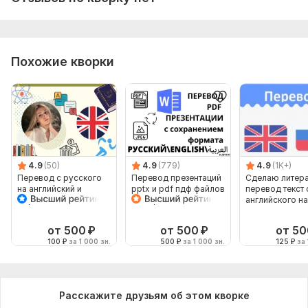
Похожие кворки
4.9
(50)
4.9
(779)
4.9
(1K+)
Перевод с русского
Перевод презентаций
Сделаю литер
на английский и
pptx и pdf пдф файлов
перевод текст 
обратно
с сохранением
английского на
формата
русский 4000 
от 500
₽
от 500
₽
от 50
100
₽
за 1 000 зн.
500
₽
за 1 000 зн.
125
₽
за 
Расскажите друзьям об этом кворке