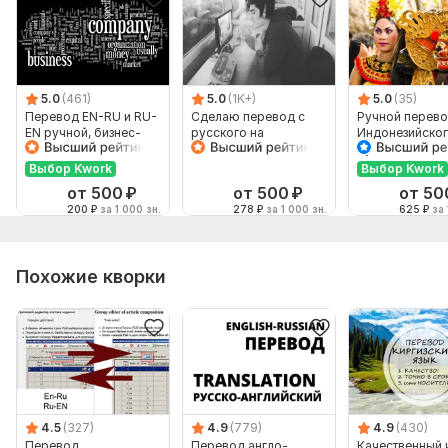
5.0
(461)
5.0
(1K+)
5.0
(35)
Перевод EN-RU и RU-
Сделаю перевод с
Ручной перево
EN ручной, бизнес-
русского на
Индонезийског
английский
английский и
Русский и нао
наоборот
Выбор Kwork
Выбор Kwork
от 500
₽
от 500
₽
от 50
200
₽
за 1 000 зн.
278
₽
за 1 000 зн.
625
₽
за 
Похожие кворки
4.5
(327)
4.9
(779)
4.9
(430)
Перевод
Перевод англо-
Качественный 