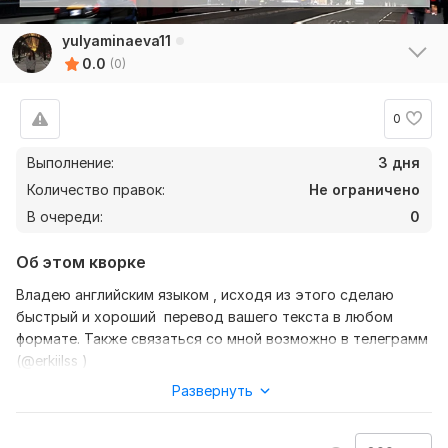
yulyaminaeva11
0.0
(0)
0
Выполнение:
3 дня
Количество правок:
Не ограничено
В очереди:
0
Об этом кворке
Владею английским языком , исходя из этого сделаю
быстрый и хороший перевод вашего текста в любом
формате. Также связаться со мной возможно в телеграмм
(@erkiilss )
Развернуть
Нужно для заказа:
Ожидаю от вас текст, желательно в формате документа,
также уточнение моей работы-перевод с английского на