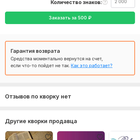
Количество знаков
по типу (хочу перевести с польского на английский)
Тематика:
Авто и мото,
Красота и мода,
Культура и
Заказать за
500
₽
искусство,
Электроника, гаджеты,
Другое
Язык перевода:
с Русского на Английский
с Английского на Русский
Гарантия возврата
Объем услуги в кворке:
2 000 знаков
Средства моментально вернутся на счет,
если что-то пойдет не так.
Как это работает?
Отзывов по кворку нет
Другие кворки продавца