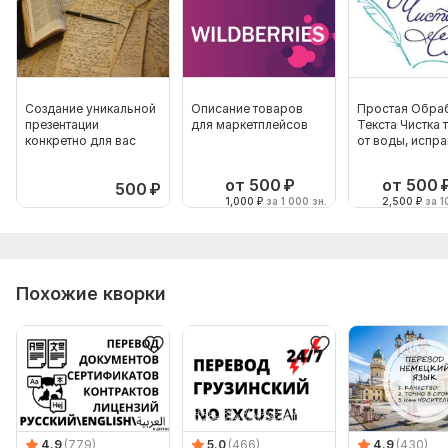
Создание уникальной
Описание товаров
Простая Обра
презентации
для маркетплейсов
Текста Чистка 
конкретно для вас
от воды, испр
опечаток
от 500
₽
от 500
500
₽
1,000
₽
за 1 000 зн.
2,500
₽
за 1
Похожие кворки
4.9
(779)
5.0
(466)
4.9
(430)