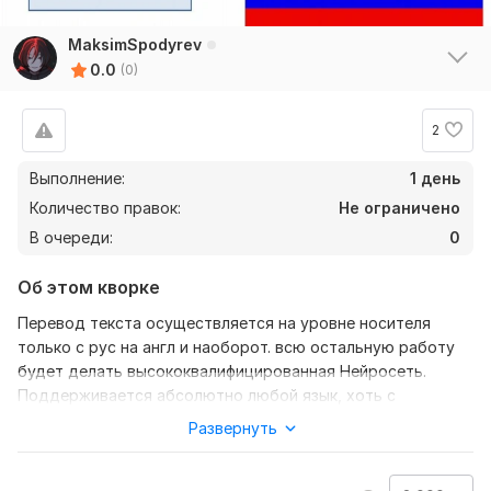
MaksimSpodyrev
0.0
(0)
2
Выполнение:
1 день
Количество правок:
Не ограничено
В очереди:
0
Об этом кворке
Перевод текста осуществляется на уровне носителя
только с рус на англ и наоборот. всю остальную работу
будет делать высококвалифицированная Нейросеть.
Поддерживается абсолютно любой язык, хоть с
японского на китайский и тп.
Развернуть
Нужно для заказа:
Требуется сам соответственно текст и описание к нему