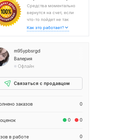
Средства моментально
вернутся на счет, если
что-то пойдет не так
Как это работает?
m95ypbsrgd
Валерия
Офлайн
Связаться с продавцом
олнено заказов
0
0
0
 оценок
0
азов в работе