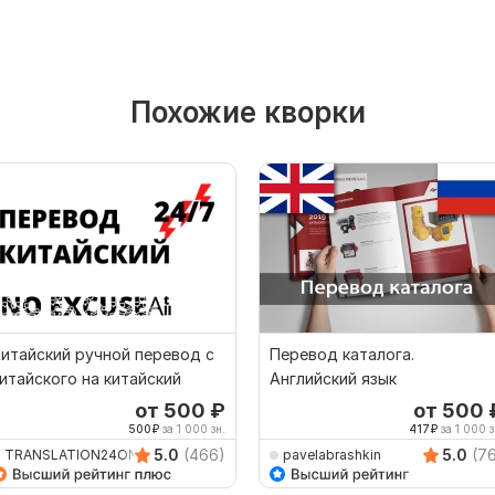
Похожие кворки
итайский ручной перевод с
Перевод каталога.
итайского на китайский
Английский язык
от 500
₽
от 500
500
₽
за 1 000 зн.
417
₽
за 1 000 з
5.0
(466)
5.0
(7
TRANSLATION24ON7
pavelabrashkin