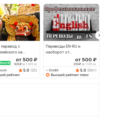
 перевод с
Переводы EN-RU и
Качест
зийского на
наоборот от
русско
й и наоборот
профессионала
язык и
от 500
₽
от 500
₽
Kwork
625
₽
за 1 000 зн.
250
₽
за 1 000 зн.
5.0
(35)
5.0
(6K+)
book
DroBit
Damet