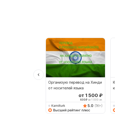
Организую перевод на Хинди
К
от носителей языка
к
от 1 500
₽
600
₽
за 1 000 зн.
5.0
(1K+)
Kamilturk