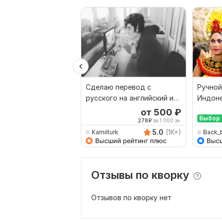
Сделаю перевод с
Ручной
русского на английский и
Индоне
наоборот
Русски
от 500
₽
Выбор 
278
₽
за 1 000 зн.
5.0
(1K+)
Kamilturk
Back_
Отзывы по кворку
Отзывов по кворку нет