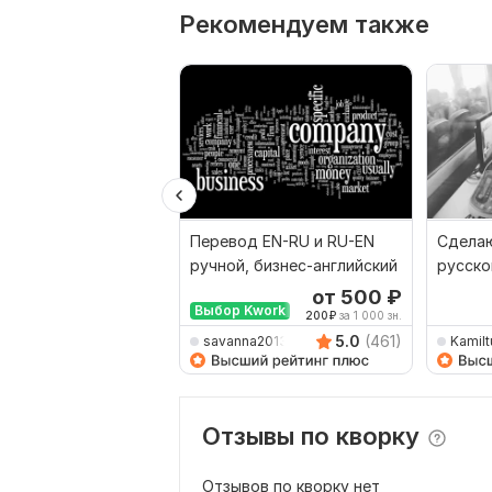
Рекомендуем также
Перевод EN-RU и RU-EN
Сделаю
ручной, бизнес-английский
русско
наобо
от 500
₽
Выбор Kwork
200
₽
за 1 000 зн.
5.0
(461)
savanna2013
Kamilt
Отзывы по кворку
Отзывов по кворку нет