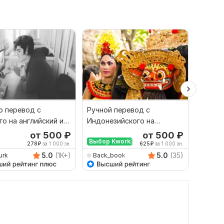
 перевод с
Ручной перевод с
Финан
го на английский и
Индонезийского на
перево
рот
Русский и наоборот
русски
от 500
₽
от 500
₽
Выбор Kwork
278
₽
за 1 000 зн.
625
₽
за 1 000 зн.
5.0
(1K+)
5.0
(35)
urk
Back_book
savan