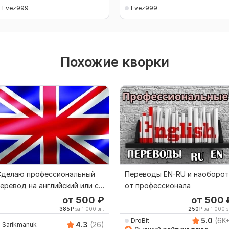
Evez999
Evez999
Похожие кворки
Сделаю профессиональный
Переводы EN-RU и наоборот
еревод на английский или с
от профессионала
нглийского
от 500
₽
от 500
385
₽
за 1 000 зн.
250
₽
за 1 000 з
5.0
(6K
DroBit
4.3
(26)
Sarikmanuk