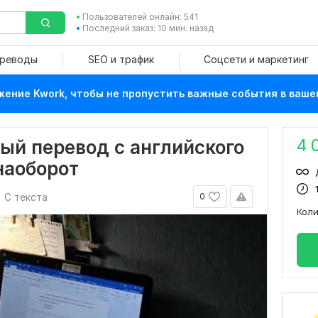
Пользователей онлайн: 541
Последний заказ: 10 мин. назад
ереводы
SEO и трафик
Соцсети и маркетинг
ение Kwork, чтобы не пропустить важные события в ваше
4 
ый перевод с английского
наоборот
С текста
0
Кол