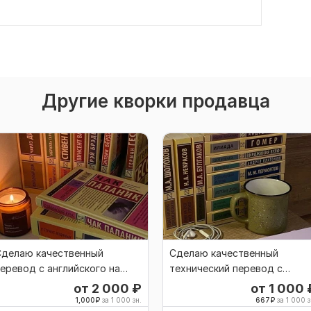
Другие кворки продавца
Сделаю качественный
Сделаю качественный
еревод с английского на
технический перевод с
усский и наоборот
английского языка на русски
от 2 000
₽
от 1 000
1,000
₽
за 1 000 зн.
667
₽
за 1 000 з