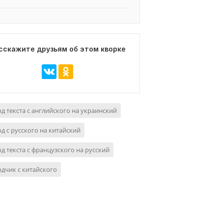
сскажите друзьям об этом кворке
д текста с английского на украинский
д с русского на китайский
д текста с французского на русский
дчик с китайского