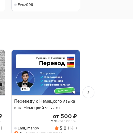
Evez999
Evez999
Переведу с Немецкого языка
Перевод китайской
и на Немецкий язык от
экспортной деклара
носителя языка
₽
от 500
₽
о
н.
278
₽
за 1 000 зн.
+)
5.0
(1K+)
Emil_imanov
Kitaist