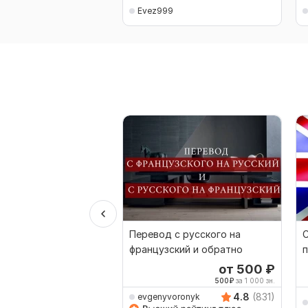
Evez999
Перевод с русского на
французский и обратно
п
а
от 500
₽
500
₽
за 1 000 зн.
4.8
(831)
evgenyvoronyk