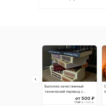
Выполню качественный
технический перевод с
п
английского на русский язык
р
от 500
₽
714
₽
за 1 000 зн.