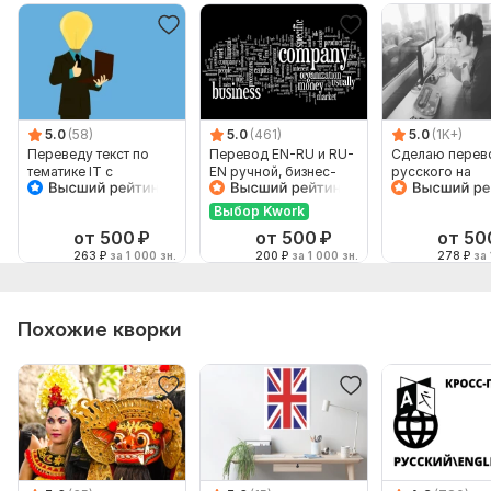
5.0
(58)
5.0
(461)
5.0
(1K+)
Переведу текст по
Перевод EN-RU и RU-
Сделаю перев
тематике IT с
EN ручной, бизнес-
русского на
английского на
английский
английский и
русский, но не
наоборот
Выбор Kwork
наоборот
от 500
₽
от 500
₽
от 50
263
₽
за 1 000 зн.
200
₽
за 1 000 зн.
278
₽
за 
Похожие кворки