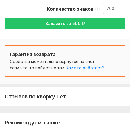
Английский либо же с Английского на русский
Количество знаков
Тематика:
Авто и мото,
Красота и мода,
Культура и
искусство,
Недвижимость
Заказать за
500
₽
Язык перевода:
с Английского на Русский
с Русского на Английский
Гарантия возврата
Объем услуги в кворке:
700 знаков
Средства моментально вернутся на счет,
если что-то пойдет не так.
Как это работает?
Отзывов по кворку нет
Рекомендуем также