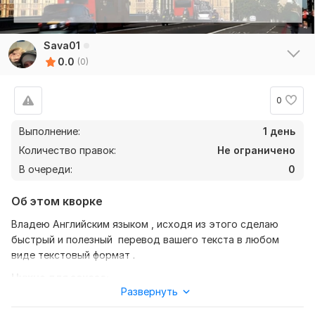
Sava01
0.0
(0)
0
Выполнение:
1 день
Количество правок:
Не ограничено
В очереди:
0
Об этом кворке
Владею Английским языком , исходя из этого сделаю
быстрый и полезный перевод вашего текста в любом
виде текстовый формат .
Нужно для заказа:
Развернуть
Ожидаю от вас текст , желательно в формате документа ,
также уточнение моей работы , перевод с русского на