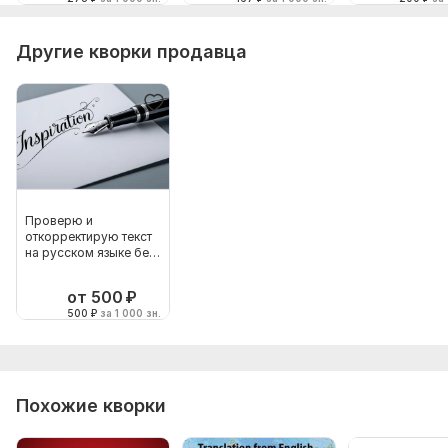
Другие кворки продавца
Проверю и
откорректирую текст
на русском языке без
ошибок
от 500
₽
500
₽
за 1 000 зн.
Похожие кворки