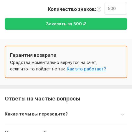
– писем
Количество знаков
– диалогов
– анкет
Заказать за
500
₽
– описаний
– постов в соцсетях
– коротких документов
Гарантия возврата
Гарантирую качество, точность и быстрое выполнение.
Средства моментально вернутся на счет,
если что-то пойдет не так.
Как это работает?
Нужно для заказа:
Пожалуйста, прикрепите текст, который нужно перевести,
и укажите:
– язык оригинала и язык перевода
Ответы на частые вопросы
– желаемый срок
– нужен ли перевод с сохранением оформления (если это
Какие темы вы переводите?
таблица, анкета и т.д.)
Тематика:
Культура и искусство,
Образование и наука,