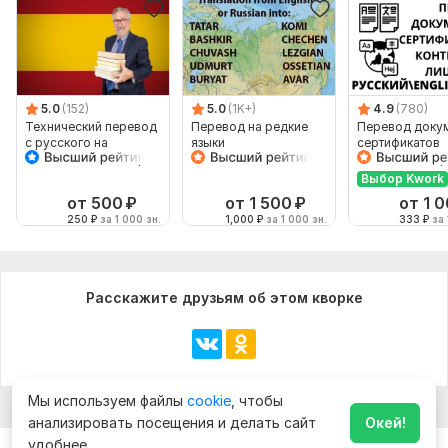
5.0
(152)
5.0
(1K+)
4.9
(780)
Технический перевод
Перевод на редкие
Перевод доку
с русского на
языки
сертификатов
испанский и наоборот
лицензий конт
апостилей doc
Выбор Kwork
от 500
₽
от 1 500
₽
от 1 
250
₽
за 1 000 зн.
1,000
₽
за 1 000 зн.
333
₽
за 
Расскажите друзьям об этом кворке
Мы используем файлы
cookie
, чтобы
анализировать посещения и делать сайт
Окей!
удобнее.