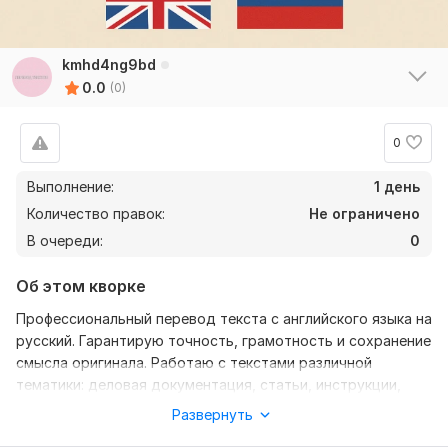
kmhd4ng9bd
0.0
(0)
0
Выполнение:
1 день
Количество правок:
Не ограничено
В очереди:
0
Об этом кворке
Профессиональный перевод текста с английского языка на
русский. Гарантирую точность, грамотность и сохранение
смысла оригинала. Работаю с текстами различной
тематики: деловая документация, статьи, инструкции,
письма и др. Выполню перевод быстро и качественно.
Развернуть
Нужно для заказа: