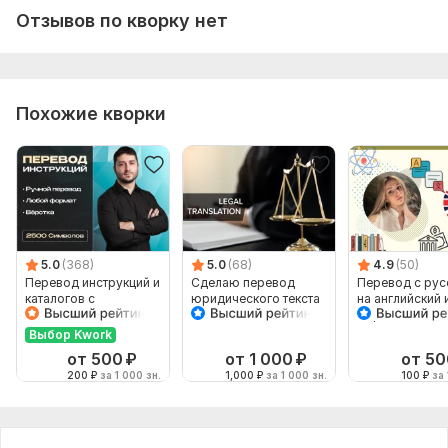
Отзывов по кворку нет
Похожие кворки
5.0
(368)
5.0
(68)
4.9
(50)
Перевод инструкций и
Сделаю перевод
Перевод с рус
каталогов с
юридического текста
на английский 
Английского на
обратно
Русский и наоборот
Выбор Kwork
от 500
₽
от 1 000
₽
от 50
200
₽
за 1 000 зн.
1,000
₽
за 1 000 зн.
100
₽
за 