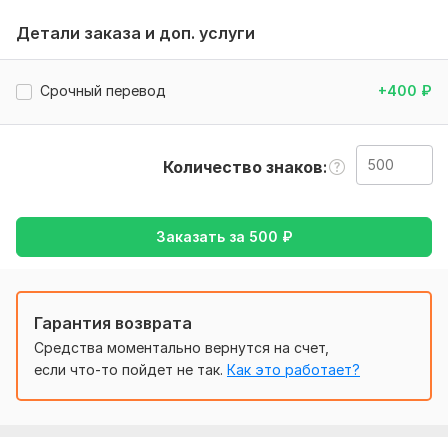
•Текст для перевода в любом удобном формате (Word,
Детали заказа и доп. услуги
PDF, текстовый файл и т.д.)
•Указания по терминологии или стилю (если есть
Срочный перевод
+400
₽
предпочтения)
•Даты выполнения (если есть конкретные)
Тематика:
Кулинария,
Отдых и развлечения,
Семья, дети,
Количество знаков
Туризм и путешествия
Язык перевода:
Заказать за
500
₽
с Русского на Английский
с Английского на Русский
Объем услуги в кворке:
500 знаков
Гарантия возврата
Средства моментально вернутся на счет,
если что-то пойдет не так.
Как это работает?