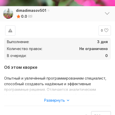
dimadimasov501
0.0
(0)
0
Выполнение:
3 дня
Количество правок:
Не ограничено
В очереди:
0
Об этом кворке
Опытный и увлечённый программированием специалист,
способный создавать надёжные и эффективные
программные решения. Отличается аналитическим
мышлением, высокой самоорганизацией и умением
Развернуть
работать как самостоятельно, так и в команде. Быстро
осваивает новые технологии, активно ищет оптимальные
пути реализации задач. Его цель — не просто писать код,