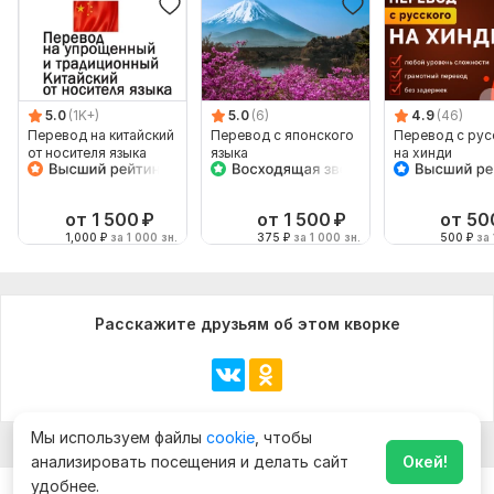
5.0
(1K+)
5.0
(6)
4.9
(46)
Перевод на китайский
Перевод с японского
Перевод с рус
от носителя языка
языка
на хинди
от 1 500
₽
от 1 500
₽
от 50
1,000
₽
за 1 000 зн.
375
₽
за 1 000 зн.
500
₽
за 
Расскажите друзьям об этом кворке
Мы используем файлы
cookie
, чтобы
анализировать посещения и делать сайт
Окей!
удобнее.