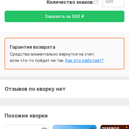
Количество знаков
а создавать удобные, стабильные и современные
продукты, которые приносят реальную пользу
пользователям
Заказать за
500
₽
.
Нужно для заказа:
Как для вас удобно будет так можете и отправить
Гарантия возврата
постараюсь все сделать в лучшем виде если не вам
Средства моментально вернутся на счет,
понравилось смогу переделать под ваши требования
если что-то пойдет не так.
Как это работает?
Тематика:
Другое
Язык перевода:
с Русского на Английский
Отзывов по кворку нет
с Английского на Русский
Объем услуги в кворке:
500 знаков
Похожие кворки