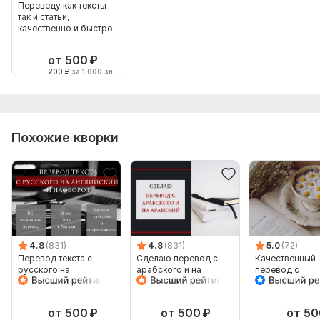
Переведу как тексты
так и статьи,
качественно и быстро
от 500
₽
200
₽
за 1 000 зн.
Похожие кворки
4.8
(831)
4.8
(831)
5.0
(72)
Перевод текста с
Сделаю перевод с
Качественный
русского на
арабского и на
перевод с
английский и
арабский
английского на
наоборот
русский и обр
от 500
₽
от 500
₽
от 50