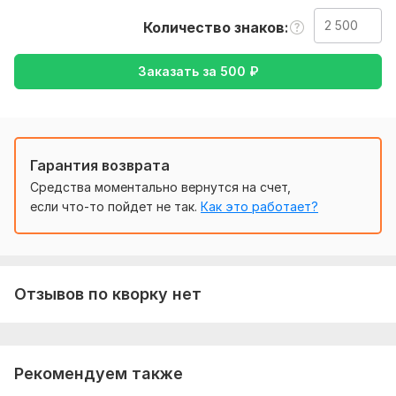
Нужно для заказа:
Количество знаков
От вас необходим текст в формате doc, docx, ссылка на
статью. Детали заказа можно согласовать
Заказать за
500
₽
предварительно.
Тематика:
Кулинария,
Медицина и здоровье,
Отдых и
развлечения,
Спорт,
Туризм и путешествия
Язык перевода:
Гарантия возврата
с Арабского на Русский
Средства моментально вернутся на счет,
с Русского на Арабский
если что-то пойдет не так.
Как это работает?
Объем услуги в кворке:
2 500 знаков
Отзывов по кворку нет
Рекомендуем также