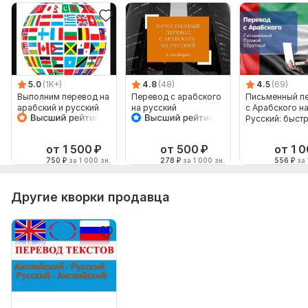
5.0
(1K+)
4.8
(48)
4.5
(69)
Выполним перевод на
Перевод с арабского
Письменный п
арабский и русский
на русский
с Арабского н
язык от носителей
Русский: быстр
языка
качественно
от 1 500
₽
от 500
₽
от 1 
750
₽
за 1 000 зн.
278
₽
за 1 000 зн.
556
₽
за 
Другие кворки продавца