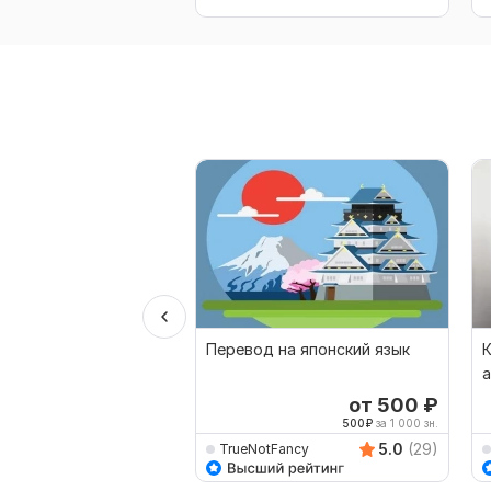
Перевод на японский язык
К
а
а
от 500
₽
500
₽
за 1 000 зн.
5.0
(29)
TrueNotFancy