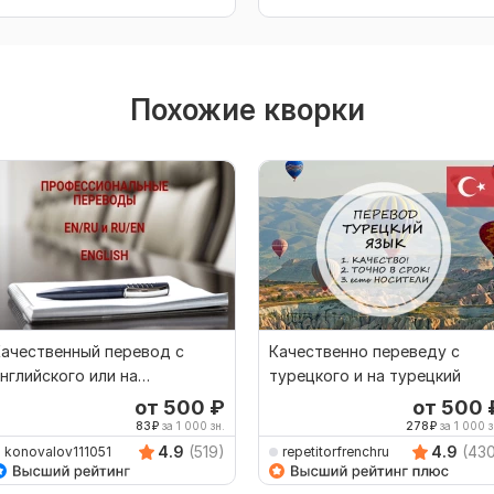
Похожие кворки
ачественный перевод c
Качественно переведу с
нглийского или на
турецкого и на турецкий
нглийский
от 500
₽
от 500
83
₽
за 1 000 зн.
278
₽
за 1 000 з
4.9
(519)
4.9
(43
konovalov111051
repetitorfrenchru