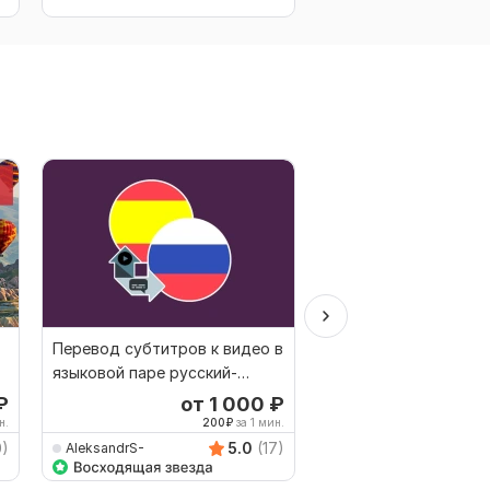
Перевод субтитров к видео в
Переводы с русског
языковой паре русский-
польский, с польског
испанский
русский
₽
от 1 000
₽
о
н.
200
₽
за 1 мин.
333
0)
5.0
(17)
AleksandrS-
JuliaCarangi