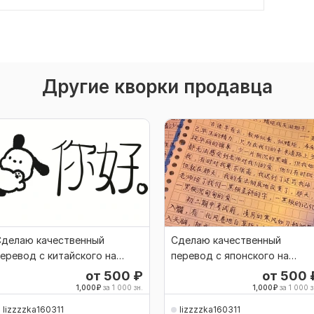
Другие кворки продавца
Сделаю качественный
Сделаю качественный
еревод с китайского на
перевод с японского на
усский
русский
от 500
₽
от 500
1,000
₽
за 1 000 зн.
1,000
₽
за 1 000 з
lizzzzka160311
lizzzzka160311