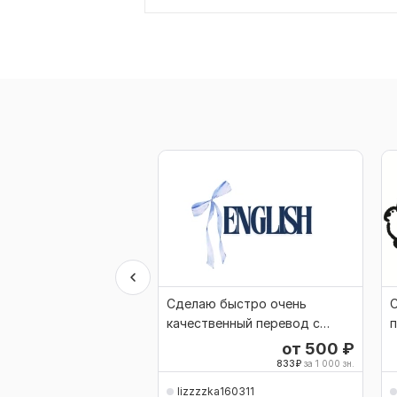
Сделаю быстро очень
качественный перевод с
п
Английского на русский
р
от 500
₽
833
₽
за 1 000 зн.
lizzzzka160311