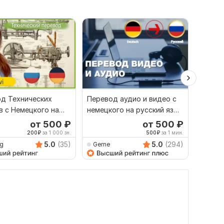
д Технических
Перевод аудио и видео с
Профе
в с Немецкого на
немецкого на русский язык
перево
й и обратно
и наоборот
докуме
от 500
₽
от 500
₽
на рус
200
₽
за 1 000 зн.
500
₽
за 1 мин.
5.0
(35)
5.0
(294)
ig
Gerne
Gerne