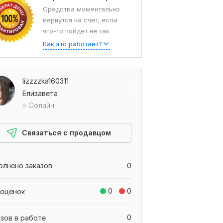
Средства моментально
вернутся на счет, если
что-то пойдет не так
Как это работает?
lizzzzka160311
Елизавета
Офлайн
Связаться с продавцом
олнено заказов
0
0
0
 оценок
0
азов в работе