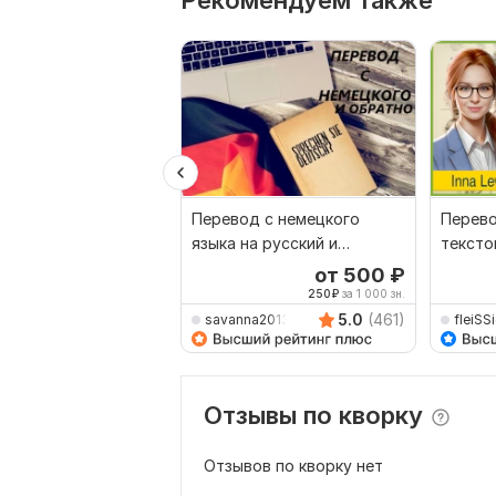
Рекомендуем также
Перевод с немецкого
Перево
языка на русский и
тексто
обратно
Русски
от 500
₽
250
₽
за 1 000 зн.
5.0
(461)
savanna2013
fleiSS
Отзывы по кворку
Отзывов по кворку нет