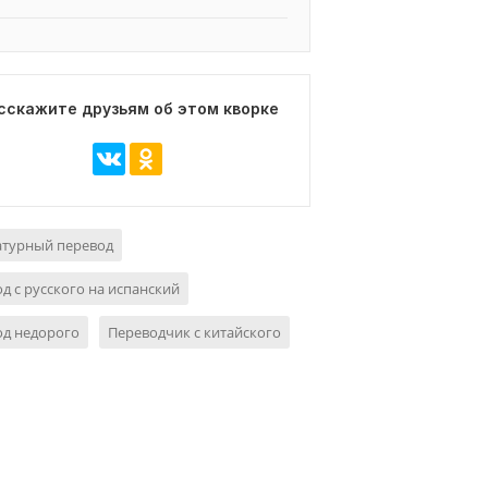
сскажите друзьям об этом кворке
атурный перевод
д с русского на испанский
од недорого
Переводчик с китайского