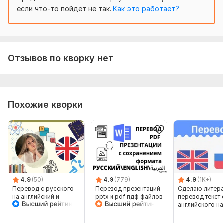
если что-то пойдет не так.
Как это работает?
Отзывов по кворку нет
Похожие кворки
4.9
(50)
4.9
(779)
4.9
(1K+)
Перевод с русского
Перевод презентаций
Сделаю литер
на английский и
pptx и pdf пдф файлов
перевод текст 
обратно
с сохранением
английского на
формата
русский 4000 