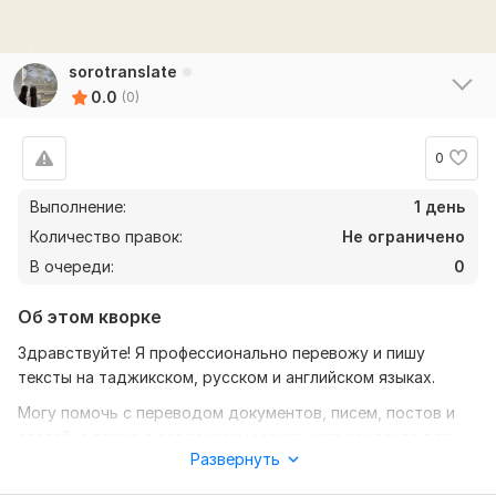
sorotranslate
0.0
(0)
0
Выполнение:
1 день
Количество правок:
Не ограничено
В очереди:
0
Об этом кворке
Здравствуйте! Я профессионально перевожу и пишу
тексты на таджикском, русском и английском языках.
Могу помочь с переводом документов, писем, постов и
статей, а также с созданием уникального контента для
Развернуть
соцсетей и сайтов.