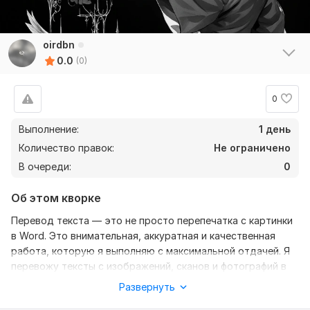
oirdbn
0.0
(0)
0
Выполнение:
1 день
Количество правок:
Не ограничено
В очереди:
0
Об этом кворке
Перевод текста — это не просто перепечатка с картинки
в Word. Это внимательная, аккуратная и качественная
работа, которую я выполняю с максимальной отдачей. Я
перевожу тексты с изображений, сканов и фотографий в
читабельный и структурированный электронный формат.
Развернуть
Что вы получаете? Грамотно оформленный документ без