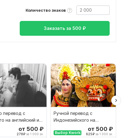
Количество знаков
Заказать за
500
₽
 перевод с
Ручной перевод с
Финан
го на английский и
Индонезийского на
перево
рот
Русский и наоборот
русски
от 500
₽
от 500
₽
Выбор Kwork
278
₽
за 1 000 зн.
625
₽
за 1 000 зн.