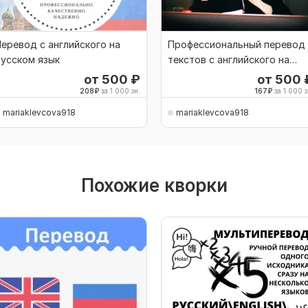
еревод с английского на
Профессиональный перевод
усском язык
текстов с английского на
русский
от 500
₽
от 500
208
₽
за 1 000 зн.
167
₽
за 1 000 з
mariaklevcova918
mariaklevcova918
Похожие кворки