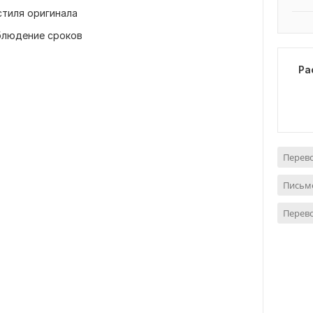
 стиля оригинала
облюдение сроков
Ра
Перево
Письме
Перево