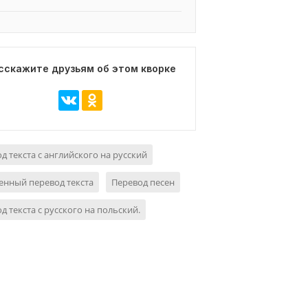
сскажите друзьям об этом кворке
д текста с английского на русский
нный перевод текста
Перевод песен
д текста с русского на польский.