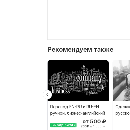
Рекомендуем также
Перевод EN-RU и RU-EN
Сделаю
ручной, бизнес-английский
русско
наобо
от 500
₽
Выбор Kwork
200
₽
за 1 000 зн.