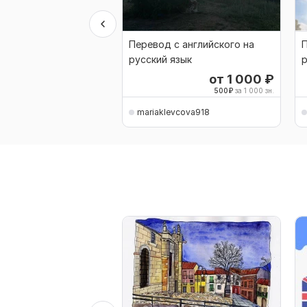
Перевод с английского на
П
русский язык
р
от 1 000
₽
500
₽
за 1 000 зн.
mariaklevcova918