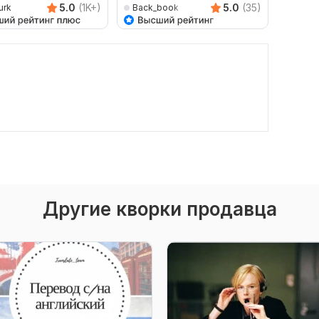
5.0
(1K+)
5.0
(35)
urk
Back_book
savan
Другие кворки продавца