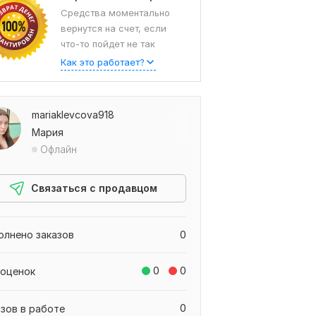
Средства моментально
вернутся на счет, если
что-то пойдет не так
Как это работает?
mariaklevcova918
Мария
Офлайн
Связаться с продавцом
олнено заказов
0
0
0
 оценок
0
азов в работе