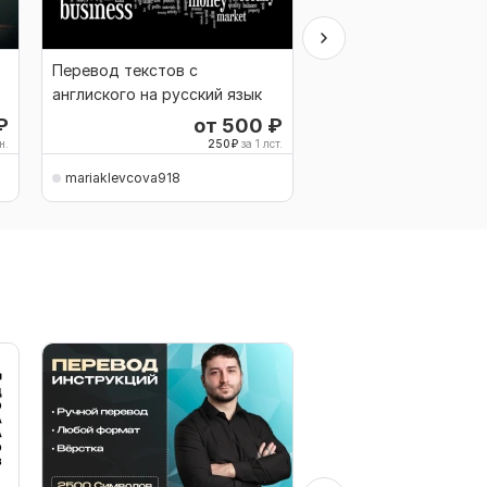
Перевод текстов с
Качественный перев
англиского на русский язык
текстов
₽
от 500
₽
о
н.
250
₽
за 1 лст.
167
mariaklevcova918
mariaklevcova918