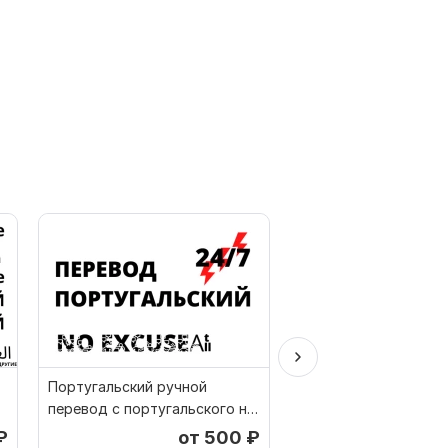
Португальский ручной
Ручной перевод с
перевод с португальского на
Индонезийского на Р
португальский
наоборот
₽
от 500
₽
о