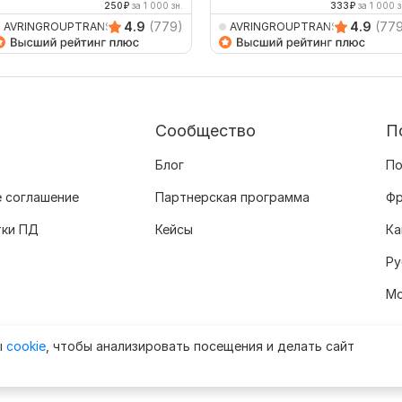
250
₽
за 1 000 зн.
333
₽
за 1 000 з
4.9
(779)
4.9
(77
AVRINGROUPTRANSLATIO
AVRINGROUPTRANSLATIO
Сообщество
П
Блог
По
 соглашение
Партнерская программа
Фр
тки ПД
Кейсы
Ка
Ру
Мо
ы
cookie
, чтобы анализировать посещения и делать сайт