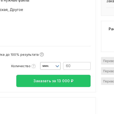
те нужные файлы
Зак
ская,
Другое
Ра
ка до 100% результата
Перево
Количество
мин.
Перево
Заказать за
13 000
₽
Перево