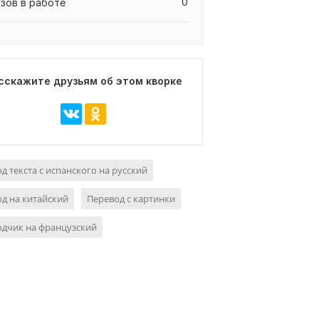
0
азов в работе
сскажите друзьям об этом кворке
д текста с испанского на русский
д на китайский
Перевод с картинки
дчик на французский