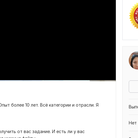
пыт более 10 лет. Всё категории и отрасли. Я
Вып
Нет
лучить от вас задание. И есть ли у вас