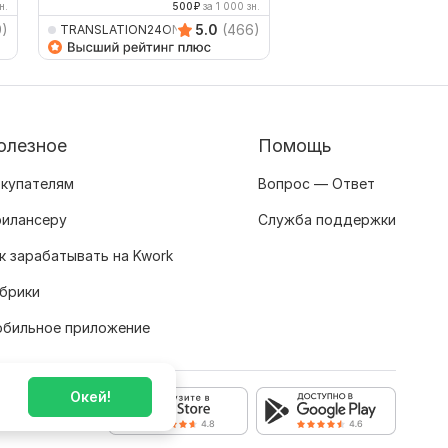
Выбор Kwork
н.
500
₽
за 1 000 зн.
625
9)
5.0
(466)
TRANSLATION24ON7
Back_book
олезное
Помощь
купателям
Вопрос — Ответ
илансеру
Служба поддержки
к зарабатывать на Kwork
брики
бильное приложение
Окей!