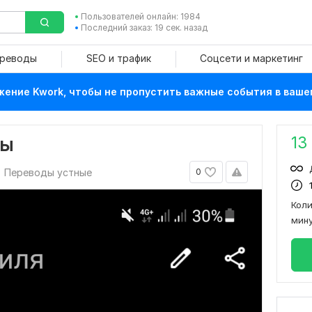
Пользователей онлайн: 1984
Последний заказ: 19 сек. назад
ереводы
SEO и трафик
Соцсети и маркетинг
ение Kwork, чтобы не пропустить важные события в ваше
13
ты
Переводы устные
0
Кол
мин