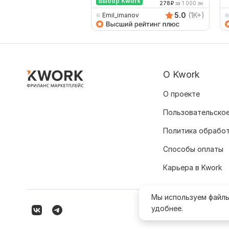
Выбор Kwork
носителя
278
₽
за 1 000 зн.
5.0
(1K+)
Emil_imanov
О Kwork
О проекте
Пользовательское
Политика обрабо
Способы оплаты
Карьера в Kwork
Мы используем файл
удобнее.