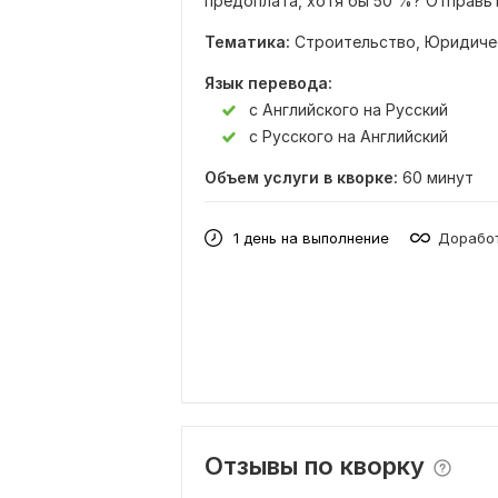
предоплата, хотя бы 50 %? Отправь
Тематика:
Строительство,
Юридиче
Язык перевода:
с Английского на Русский
с Русского на Английский
Объем услуги в кворке:
60 минут
1 день на выполнение
Доработ
Отзывы по кворку