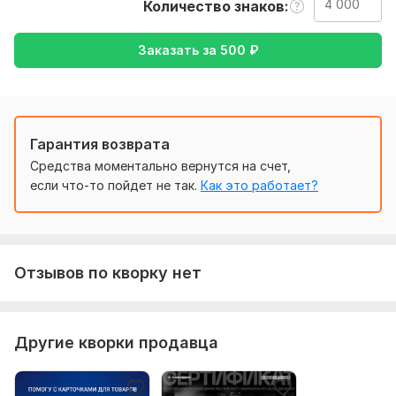
Количество знаков
Я не просто оформляю — я упаковываю смысл.
Если вам важно, как выглядит ваш проект и как он
Заказать за
500
₽
воспринимается — мы с вами на одной волне.
Нужно для заказа:
Требуется:
Гарантия возврата
๛четкое указание ๛документ с необходимостью
перевести ๛файл с необходимостью перевести
Средства моментально вернутся на счет,
если что-то пойдет не так.
Как это работает?
๛текст с необходимостью перевести
Тематика:
Красота и мода,
Кулинария,
Медицина и
здоровье,
Семья, дети,
Хобби и увлечения
Отзывов по кворку нет
Язык перевода:
с Английского на Русский
Объем услуги в кворке:
4 000 знаков
Другие кворки продавца