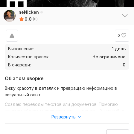
neNicken
0.0
(0)
0
Выполнение:
1 день
Количество правок:
Не ограничено
В очереди:
0
Об этом кворке
Вижу красоту в деталях и превращаю информацию в
визуальный опыт.
Создаю переводы текстов или документов. Помогаю
текстом обрести через свои силы— понятный, чистый, с
Развернуть
акцентом на смысл удобство. А если вам нужно донести
мысль до новой аудитории, я переведу текст так, будто
он изначально был написан на нужном языке.