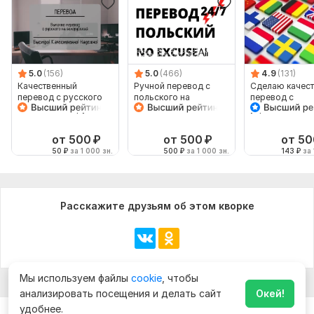
5.0
(156)
5.0
(466)
4.9
(131)
Качественный
Ручной перевод с
Сделаю качес
перевод с русского
польского на
перевод с
языка на белорусский
польский
украинского н
английский и
наоборот
от 500
₽
от 500
₽
от 50
50
₽
за 1 000 зн.
500
₽
за 1 000 зн.
143
₽
за 
Расскажите друзьям об этом кворке
Мы используем файлы
cookie
, чтобы
анализировать посещения и делать сайт
Окей!
удобнее.