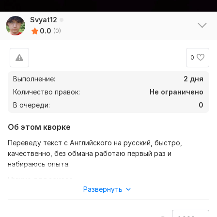
Svyat12
0.0
(0)
0
Выполнение:
2 дня
Количество правок:
Не ограничено
В очереди:
0
Об этом кворке
Переведу текст с Английского на русский, быстро,
качественно, без обмана работаю первый раз и
набираюсь опыта.
Нужно для заказа:
Развернуть
Надо будет предоставить текст, сроки и другое. Что бы я
перевел текст правильно специально, для вас.