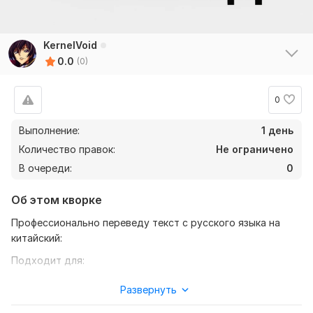
KernelVoid
0.0
(0)
0
Выполнение:
1 день
Количество правок:
Не ограничено
В очереди:
0
Об этом кворке
Профессионально переведу текст с русского языка на
китайский:
Подходит для:
Социальных сетей, рекламы
Развернуть
Переписок, инструкций