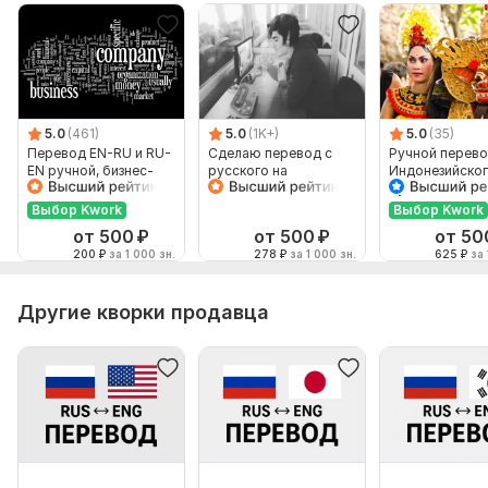
5.0
(461)
5.0
(1K+)
5.0
(35)
Перевод EN-RU и RU-
Сделаю перевод с
Ручной перево
EN ручной, бизнес-
русского на
Индонезийског
английский
английский и
Русский и нао
наоборот
Выбор Kwork
Выбор Kwork
от 500
₽
от 500
₽
от 50
200
₽
за 1 000 зн.
278
₽
за 1 000 зн.
625
₽
за 
Другие кворки продавца