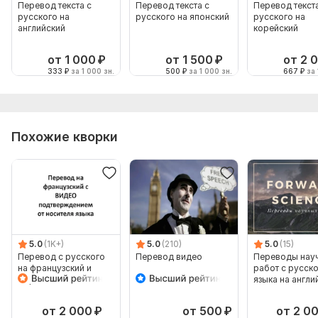
Перевод текста с
Перевод текста с
Перевод текста
русского на
русского на японский
русского на
английский
корейский
от 1 000
₽
от 1 500
₽
от 2 
333
₽
за 1 000 зн.
500
₽
за 1 000 зн.
667
₽
за 
Похожие кворки
5.0
(1K+)
5.0
(210)
5.0
(15)
Перевод с русского
Перевод видео
Переводы нау
на французский и
работ с русск
обратно
языка на англи
наоборот
от 2 000
₽
от 500
₽
от 2 0