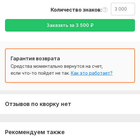
Описаний товаров, сайтов
Количество знаков
Ручной перевод
Заказать за
3 500
₽
Без машинных шаблонов
Быстро и с соблюдением стилистики
Нужно для заказа:
Быстрое выполнение
Гарантия возврата
Форматы файлов: . txt, . docx, . pdf, . jpg (с текстом)
Средства моментально вернутся на счет,
если что-то пойдет не так.
Как это работает?
и особые пожелания как перевести
Тематика:
Товары и услуги,
Туризм и путешествия,
Финансы, банки,
Хобби и увлечения,
Электроника,
гаджеты
Отзывов по кворку нет
Язык перевода:
с Русского на Китайский
с Китайского на Русский
Рекомендуем также
Объем услуги в кворке:
3 000 знаков