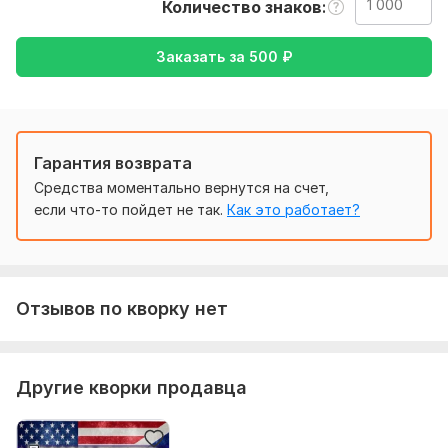
Количество знаков
желаемый перевод( с русского на Английский или
наоборот)
Заказать за
500
₽
Тематика:
Авто и мото,
Интернет и технологии,
Образование и наука,
Семья, дети,
Другое
Язык перевода:
с Русского на Английский
Гарантия возврата
с Английского на Русский
Средства моментально вернутся на счет,
Объем услуги в кворке:
1 000 знаков
если что-то пойдет не так.
Как это работает?
Отзывов по кворку нет
Другие кворки продавца