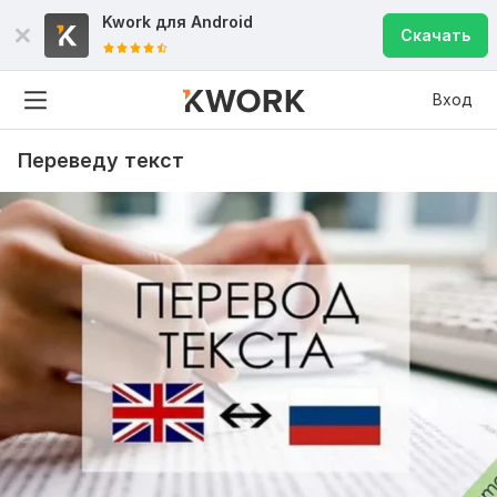
Kwork для
Android
Скачать
Вход
Переведу текст