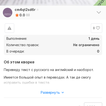
cm4qt2sd6r
0.0
(0)
0
Выполнение:
1 день
Количество правок:
Не ограничено
В очереди:
0
Об этом кворке
Переведу текст с русского на английский и наоборот.
Имеется большой опыт в переводах. А так де смогу
исправить ошибки в тексте.
Нужно для заказа:
Развернуть
Чтобы выполнить заказ, мне потребуется
от вас текст (желательно а формате документа), а так же