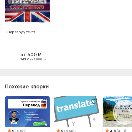
Переводу текст
от 500
₽
143
₽
за 1 000 зн.
Похожие кворки
5.0
(1K+)
5.0
(146)
4.9
(430)