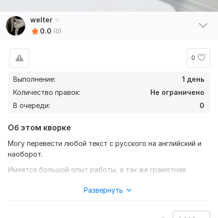
welter
0.0
(0)
0
Выполнение:
1 день
Количество правок:
Не ограничено
В очереди:
0
Об этом кворке
Могу перевести любой текст с русского на английский и
наоборот.
Имеется большой опыт работы, а так же грамотная
письменная и устная речь.
Развернуть
Качественно выполню работу. Соответствие качества и
цены.