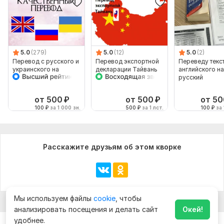
5.0
(279)
5.0
(12)
5.0
(2)
Перевод с русского и
Перевод экспортной
Переведу текст
украинского на
декларации Тайвань
английского на
английский и
русский
наоборот
от 500
₽
от 500
₽
от 50
100
₽
за 1 000 зн.
500
₽
за 1 лст.
100
₽
за 
Расскажите друзьям об этом кворке
Мы используем файлы
cookie
, чтобы
анализировать посещения и делать сайт
Окей!
удобнее.