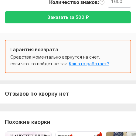
Количество знаков
Нужно для заказа:
Чтобы выполнить ваш заказ, мне потребуется от вас
Заказать за
500
₽
текст ( желательно в формате документа ), а так же
желаемый перевод ( с русского на английский или
наоборот )
Тематика:
Красота и мода,
Культура и искусство,
Семья,
дети,
Туризм и путешествия,
Другое
Гарантия возврата
Средства моментально вернутся на счет,
Язык перевода:
если что-то пойдет не так.
Как это работает?
с Русского на Английский
с Английского на Русский
Объем услуги в кворке:
1 600 знаков
Отзывов по кворку нет
Похожие кворки