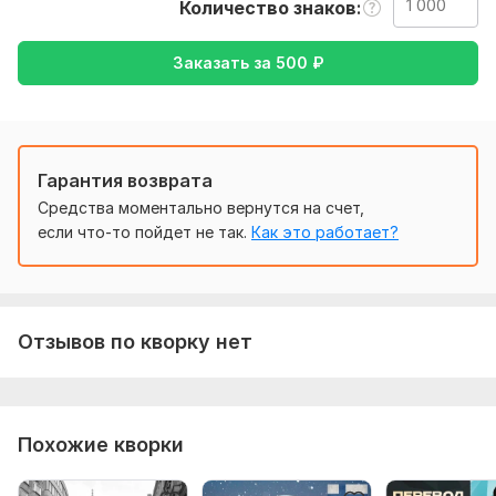
неудобном положении.
Количество знаков
Тематика:
Авто и мото,
Красота и мода,
Кулинария,
Заказать за
500
₽
Культура и искусство,
Отдых и развлечения
Язык перевода:
с Английского на Русский
с Русского на Английский
Гарантия возврата
Объем услуги в кворке:
1 000 знаков
Средства моментально вернутся на счет,
если что-то пойдет не так.
Как это работает?
Отзывов по кворку нет
Похожие кворки