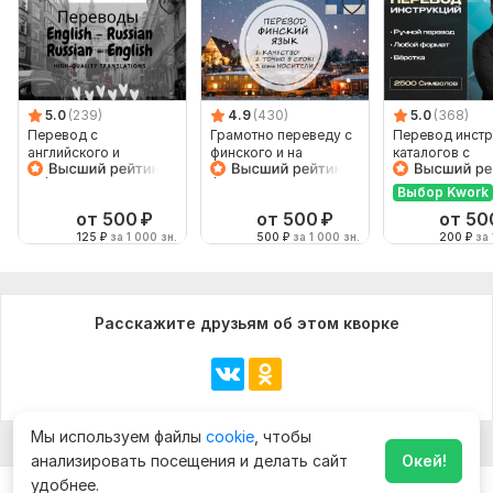
5.0
(239)
4.9
(430)
5.0
(368)
Перевод с
Грамотно переведу с
Перевод инстр
английского и
финского и на
каталогов с
обратно 4000 знаков
финский
Английского н
Русский и нао
Выбор Kwork
от 500
₽
от 500
₽
от 50
125
₽
за 1 000 зн.
500
₽
за 1 000 зн.
200
₽
за 
Расскажите друзьям об этом кворке
Мы используем файлы
cookie
, чтобы
анализировать посещения и делать сайт
Окей!
удобнее.