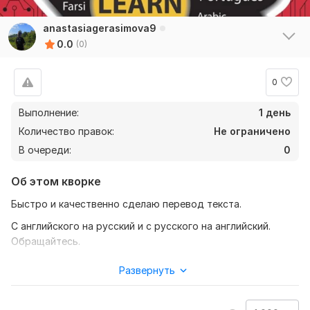
anastasiagerasimova9
0.0
(0)
0
Выполнение:
1 день
Количество правок:
Не ограничено
В очереди:
0
Об этом кворке
Быстро и качественно сделаю перевод текста.
С английского на русский и с русского на английский.
Обращайтесь.
Нужно для заказа:
Развернуть
Предоставить текст, который нужно перевести. И
небольшая предоплата, чтобы никто не оказался в