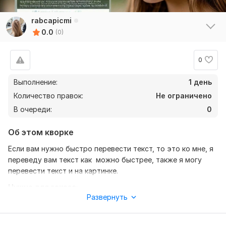
rabcapicmi
0.0
(0)
0
Выполнение:
1 день
Количество правок:
Не ограничено
В очереди:
0
Об этом кворке
Если вам нужно быстро перевести текст, то это ко мне, я
переведу вам текст как можно быстрее, также я могу
перевести текст и на картинке.
Нужно для заказа:
Развернуть
Фото с текстом, или сам текст, я вам обещаю я вам
переведу текст меньше чем за 15 минут , если надо
быстро это ко мне