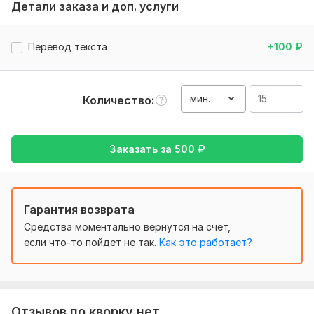
Детали заказа и доп. услуги
Тематика:
Красота и мода,
Отдых и развлечения,
Семья,
дети,
Спорт,
Финансы, банки
Перевод текста
+100
₽
Язык перевода:
с Русского на Английский
с Английского на Русский
мин.
Количество
Объем услуги в кворке:
15 минут
Заказать за
500
₽
Гарантия возврата
Средства моментально вернутся на счет,
если что-то пойдет не так.
Как это работает?
Отзывов по кворку нет