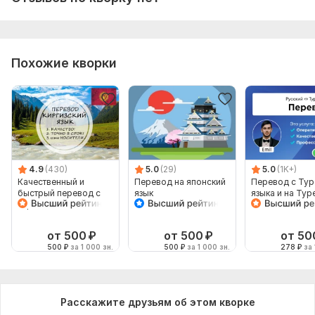
Похожие кворки
4.9
(430)
5.0
(29)
5.0
(1K+)
Качественный и
Перевод на японский
Перевод с Тур
быстрый перевод с
язык
языка и на Тур
киргизского и на
язык от носите
киргизский
языка
от 500
₽
от 500
₽
от 50
500
₽
за 1 000 зн.
500
₽
за 1 000 зн.
278
₽
за 
Расскажите друзьям об этом кворке