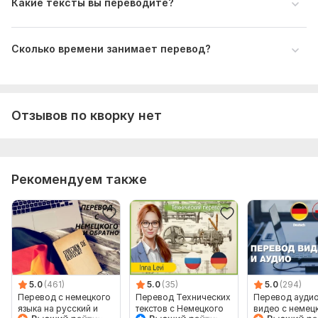
Какие тексты вы переводите?
Цель перевода
Для официального использования, личного, публикации и
т.п.
Сколько времени занимает перевод?
Время сдачи
Чёткая дата (и время, если критично).
Формат результата
Отзывов по кворку нет
В каком виде нужен перевод (например, DOCX с
сохранением структуры).
Тематика:
Красота и мода,
Медицина и здоровье,
Рекомендуем также
Образование и наука,
Туризм и путешествия,
Другое
Язык перевода:
с Русского на Немецкий
с Немецкого на Русский
Объем услуги в кворке:
5 000 знаков
5.0
(461)
5.0
(35)
5.0
(294)
Перевод с немецкого
Перевод Технических
Перевод аудио
языка на русский и
текстов с Немецкого
видео с немец