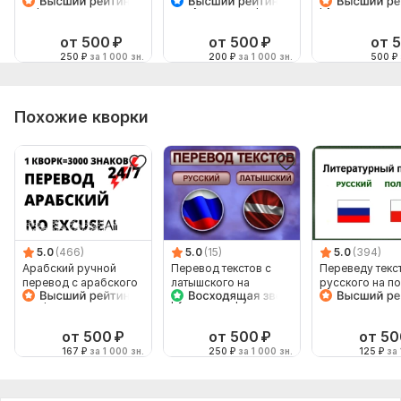
обратно
на Русский и обратно
русский язык и
наоборот
от 500
₽
от 500
₽
от 
250
₽
за 1 000 зн.
200
₽
за 1 000 зн.
500
₽
Похожие кворки
5.0
(466)
5.0
(15)
5.0
(394)
Арабский ручной
Перевод текстов с
Переведу текст
перевод с арабского
латышского на
русского на п
на арабский
русский и с русского
язык
на латышский
от 500
₽
от 500
₽
от 50
167
₽
за 1 000 зн.
250
₽
за 1 000 зн.
125
₽
за 