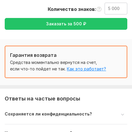
соблюдение стиля и терминологии.
Количество знаков
Что перевожу:
Деловая и личная переписка
Заказать за
500
₽
Договоры, справки, документы
Презентации, инструкции, статьи
Нужно для заказа:
Гарантия возврата
Что нужно от заказчика для перевода:
Средства моментально вернутся на счет,
Исходный текст
если что-то пойдет не так.
Как это работает?
В читаемом формате (PDF, DOCX, TXT и т.д.).
Языки перевода
С какого языка на какой (например, с немецкого на
Ответы на частые вопросы
русский).
Тематика текста
Сохраняется ли конфиденциальность?
Например: юридический, технический, деловой,
медицинский и т.д.