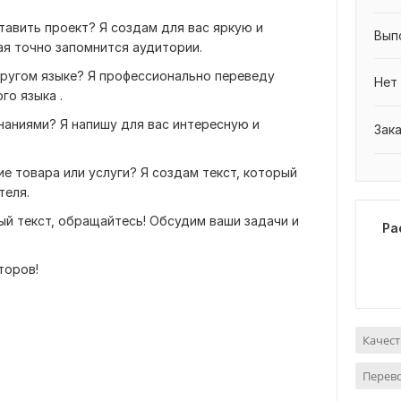
авить проект? Я создам для вас яркую и
Вып
я точно запомнится аудитории.
другом языке? Я профессионально переведу
Нет
го языка .
наниями? Я напишу для вас интересную и
Зак
 товара или услуги? Я создам текст, который
теля.
ый текст, обращайтесь! Обсудим ваши задачи и
Ра
торов!
Качест
Перев