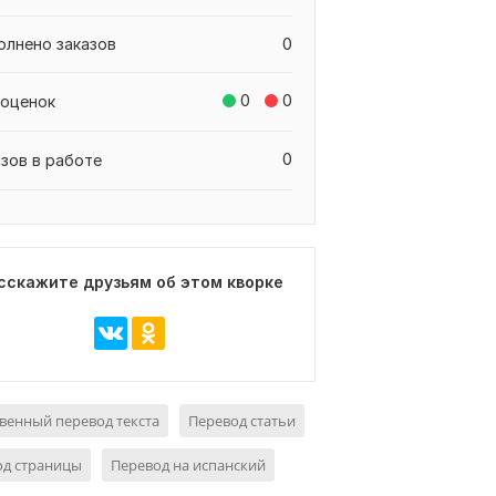
олнено заказов
0
0
0
 оценок
0
азов в работе
сскажите друзьям об этом кворке
венный перевод текста
Перевод статьи
од страницы
Перевод на испанский