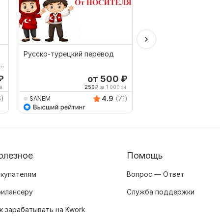
Русско-турецкий перевод
Быстрый перевод с 
а
на английский
₽
от 500
₽
о
н.
250
₽
за 1 000 зн.
500
6)
4.9
(71)
SANEM
KimaAvetisyan
олезное
Помощь
купателям
Вопрос — Ответ
илансеру
Служба поддержки
к зарабатывать на Kwork