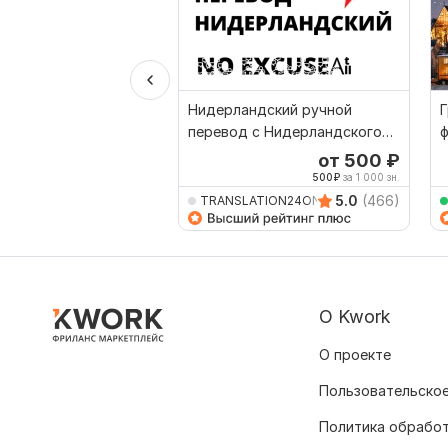
Нидерландский ручной
Г
перевод с Нидерландского
ф
на Русский
от 500
₽
500
₽
за 1 000 зн.
5.0
(466)
TRANSLATION24ON7
О Kwork
О проекте
Пользовательское
Политика обрабо