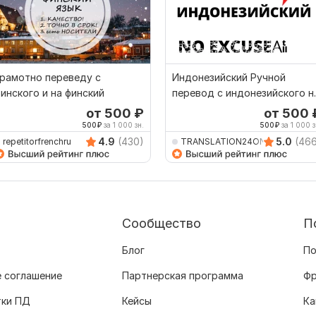
рамотно переведу с
Индонезийский Ручной
инского и на финский
перевод с индонезийского н
индонезийский
от 500
₽
от 500
500
₽
за 1 000 зн.
500
₽
за 1 000 з
4.9
(430)
5.0
(46
repetitorfrenchru
TRANSLATION24ON7
Сообщество
П
Блог
По
 соглашение
Партнерская программа
Фр
тки ПД
Кейсы
Ка