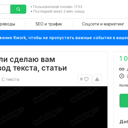
Пользователей онлайн: 1733
Последний заказ: 2 мин. назад
ереводы
SEO и трафик
Соцсети и маркетинг
ение Kwork, чтобы не пропустить важные события в ваше
1 
ли сделаю вам
од текста, статьи
С текста
0
Кол
Доб