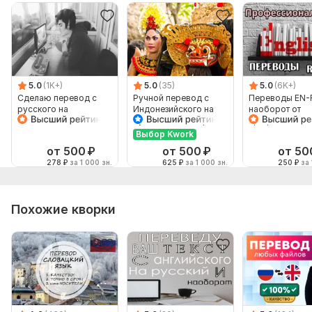
5.0
(1K+)
5.0
(35)
5.0
(6K+)
Сделаю перевод с
Ручной перевод с
Переводы EN-
русского на
Индонезийского на
наоборот от
английский и
Русский и наоборот
профессионал
наоборот
Выбор Kwork
от 500
₽
от 500
₽
от 50
278
₽
за 1 000 зн.
625
₽
за 1 000 зн.
250
₽
за 
Похожие кворки