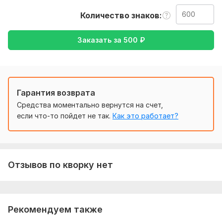
также уточнение моей работы-перевод с английского на
Количество знаков
русский , либо же с русского на английский
Тематика:
Отдых и развлечения,
Работа, карьера,
Семья,
Заказать за
500
₽
дети,
Спорт,
Хобби и увлечения
Язык перевода:
с Английского на Русский
Гарантия возврата
Объем услуги в кворке:
600 знаков
Средства моментально вернутся на счет,
если что-то пойдет не так.
Как это работает?
Отзывов по кворку нет
Рекомендуем также