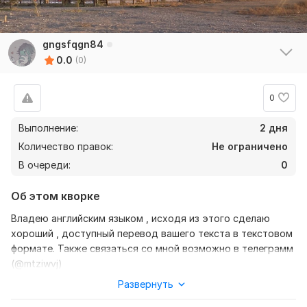
gngsfqgn84
0.0
(0)
0
Выполнение:
2 дня
Количество правок:
Не ограничено
В очереди:
0
Об этом кворке
Владею английским языком , исходя из этого сделаю
хороший , доступный перевод вашего текста в текстовом
формате. Также связаться со мной возможно в телеграмм
(@mtziwvj)
Развернуть
Нужно для заказа:
Ожидаю от вас текст, желательно в формате документа,