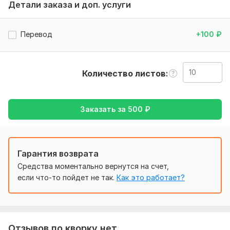
2. перевод только с английского на русский и на оборот
Детали заказа и доп. услуги
3. ждать время когда переведу
4. заплатить за перевод
Перевод
+100
₽
Тематика:
Интернет и технологии,
Кулинария,
Работа,
карьера,
Товары и услуги,
Другое
Количество листов
Язык перевода:
с Английского на Русский
с Русского на Английский
Заказать за
500
₽
Объем услуги в кворке:
10 листов
Гарантия возврата
Средства моментально вернутся на счет,
если что-то пойдет не так.
Как это работает?
Отзывов по кворку нет