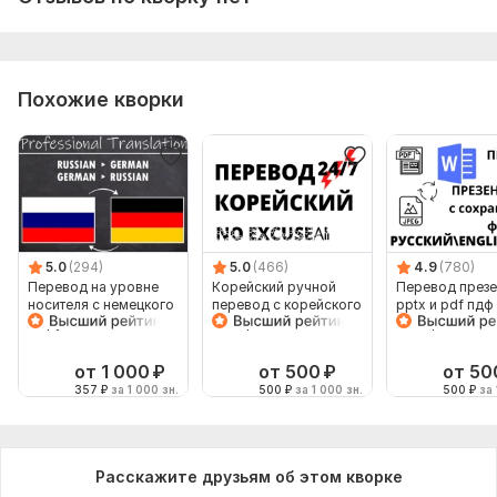
Похожие кворки
5.0
(294)
5.0
(466)
4.9
(780)
Перевод на уровне
Корейский ручной
Перевод презе
носителя с немецкого
перевод с корейского
pptx и pdf пдф
на русский язык и
на корейский
с сохранением
наоборот
формата
от 1 000
₽
от 500
₽
от 50
357
₽
за 1 000 зн.
500
₽
за 1 000 зн.
500
₽
за 
Расскажите друзьям об этом кворке