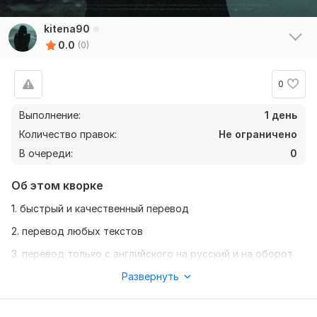
kitena90
0.0
(0)
0
Выполнение:
1 день
Количество правок:
Не ограничено
В очереди:
0
Об этом кворке
1. быстрый и качественный перевод
2. перевод любых текстов
3. перевод только с английского на русский и на оборот
Нужно для заказа:
Развернуть
1. скинуть текст который надо перевести