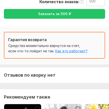
Количество знаков
критериями. так мне будет проще выполнить свою работу
Тематика:
Красота и мода,
Отдых и развлечения,
Спорт,
Заказать за
500
₽
Туризм и путешествия,
Хобби и увлечения
Язык перевода:
с Английского на Русский
с Русского на Английский
Гарантия возврата
Объем услуги в кворке:
500 знаков
Средства моментально вернутся на счет,
если что-то пойдет не так.
Как это работает?
Отзывов по кворку нет
Рекомендуем также