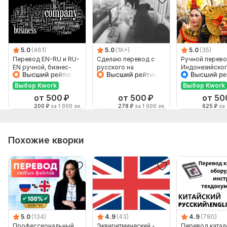
5.0
(461)
5.0
(1K+)
5.0
(35)
Перевод EN-RU и RU-
Сделаю перевод с
Ручной перево
EN ручной, бизнес-
русского на
Индонезийског
английский
английский и
Русский и нао
наоборот
Выбор Kwork
Выбор Kwork
от 500
₽
от 500
₽
от 50
200
₽
за 1 000 зн.
278
₽
за 1 000 зн.
625
₽
за 
Похожие кворки
5.0
(134)
4.9
(43)
4.9
(780)
Профессиональный
Эквиритмический -
Перевод катал