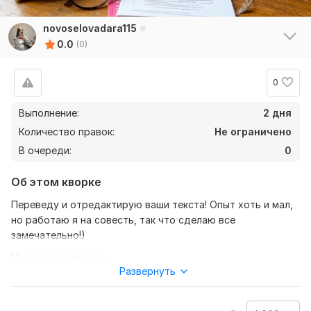
novoselovadara115
0.0
(0)
0
Выполнение:
2 дня
Количество правок:
Не ограничено
В очереди:
0
Об этом кворке
Переведу и отредактирую ваши текста! Опыт хоть и мал,
но работаю я на совесть, так что сделаю все
замечательно!)
Нужно для заказа:
Развернуть
В первую очередь я требую понимание со стороны
покупателя! и не хамское отношение.