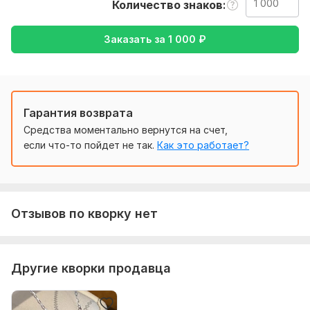
цену я говорю после того как вы скинете мне текст на
Количество знаков
перевод или редактирование.
Заказать за
1 000
₽
Оплата:
Маленькие работы- оплата после того как я скину
результат
Средние работы- пред оплата, а после того как скину вам
Гарантия возврата
результат скидываете остальную сумму
Средства моментально вернутся на счет,
Большие работы- полная оплата перед тем как я скину
если что-то пойдет не так.
Как это работает?
работу!
Тематика:
Красота и мода,
Спорт,
Электроника, гаджеты
Язык перевода:
Отзывов по кворку нет
с Английского на Русский
Объем услуги в кворке:
1 000 знаков
Другие кворки продавца