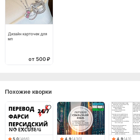
Дизайн карточек для
мп
от 500
₽
Похожие кворки
5.0
(466)
4.9
(430)
4.9
(43)