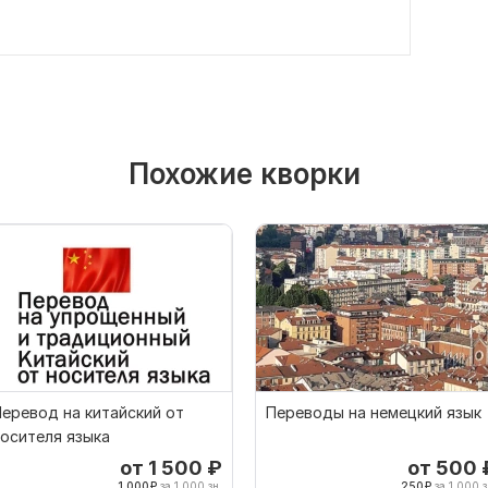
Похожие кворки
еревод на китайский от
Переводы на немецкий язык
осителя языка
от 1 500
₽
от 500
1,000
₽
за 1 000 зн.
250
₽
за 1 000 з