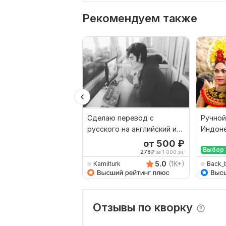
Рекомендуем также
Сделаю перевод с
Ручной
русского на английский и
Индоне
наоборот
Русски
от 500
₽
Выбор 
278
₽
за 1 000 зн.
5.0
(1K+)
Kamilturk
Back_
Отзывы по кворку