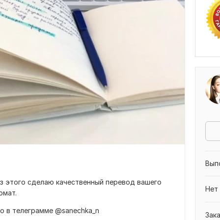
Вып
из этого сделаю качественный перевод вашего
Нет
рмат.
но в телеграмме @sanechka_n
Зак