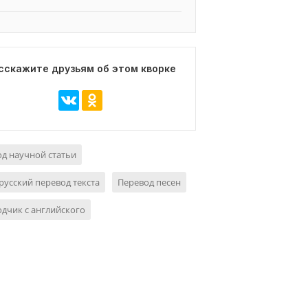
сскажите друзьям об этом кворке
д научной статьи
русский перевод текста
Перевод песен
дчик с английского