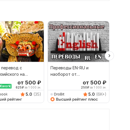
 перевод с
Переводы EN-RU и
Сдела
зийского на
наоборот от
перево
й и наоборот
профессионала
англий
от 500
₽
от 500
₽
Kwork
Выбор
625
₽
за 1 000 зн.
250
₽
за 1 000 зн.
5.0
(35)
5.0
(6K+)
book
DroBit
Dimitr