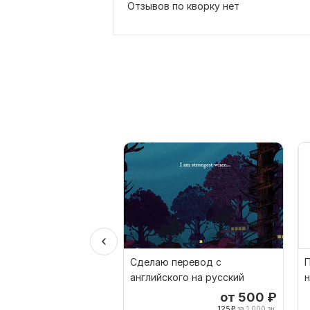
Отзывов по кворку нет
Сделаю перевод с
П
английского на русский
н
от 500
₽
125
₽
за 1 000 зн.