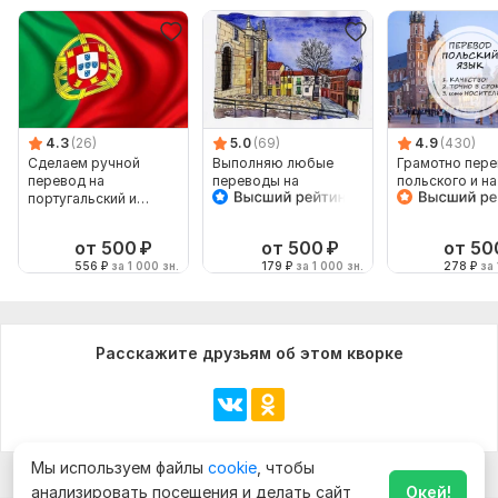
Нужно для заказа:
Нужно конкретно обозначить время на выполнение и если
будут изменение то предупредить о деталях заказа
Тематика:
Авто и мото,
Интернет и технологии,
Красота
и мода,
Кулинария,
Культура и искусство
4.3
(26)
5.0
(69)
4.9
(430)
Сделаем ручной
Выполняю любые
Грамотно пере
Язык перевода:
перевод на
переводы на
польского и на
португальский и
испанский язык
польский
с Русского на Английский
наоборот
с Английского на Русский
от 500
₽
от 500
₽
от 50
556
₽
за 1 000 зн.
179
₽
за 1 000 зн.
278
₽
за 
Объем услуги в кворке:
1 000 знаков
Расскажите друзьям об этом кворке
Мы используем файлы
cookie
, чтобы
анализировать посещения и делать сайт
Окей!