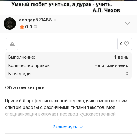
aaaggg521488
0.0
(0)
0
Выполнение:
1 день
Количество правок:
Не ограничено
В очереди:
0
Об этом кворке
Привет! Я профессиональный переводчик с многолетним
опытом работы с различными типами текстов. Моя
специализация включает перевод художественной
литературы, технической документации, маркетинговых
Развернуть
материалов, юридических текстов и многое другое. Я
работаю с несколькими языковыми парами, обеспечивая