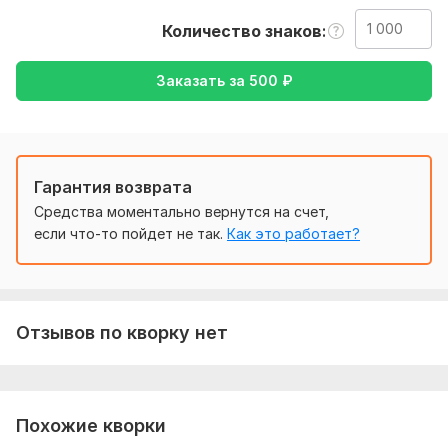
точность, сохранение стиля и адаптацию контента для
Количество знаков
целевой аудитории.
Моя цель — не просто дословно передать текст, а
Заказать за
500
₽
сделать его естественным и понятным для носителей
языка. Я внимательно отношусь к деталям, учитываю
культурные особенности и контекст, чтобы перевод
звучал органично. Работаю с CAT-инструментами (Trados,
MemoQ), что помогает поддерживать терминологическую
Гарантия возврата
согласованность в больших проектах.
Средства моментально вернутся на счет,
Я ценю сроки и всегда стремлюсь к высокому качеству,
если что-то пойдет не так.
Как это работает?
поэтому тщательно выверяю каждую фразу. Готова к
сложным и нестандартным задачам — будь то
локализация сайтов, субтитры или
узкоспециализированные тексты. Открыта к
Отзывов по кворку нет
сотрудничеству с издательствами, компаниями и
частными заказчиками.
Если вам нужен грамотный, ответственный переводчик —
буду рада помочь! Давайте создавать тексты, которые
Похожие кворки
звучат идеально на любом языке.