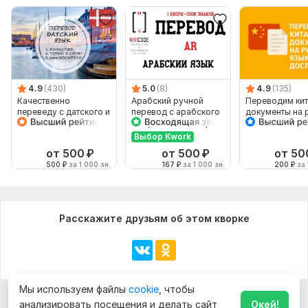
4.9
(430)
5.0
(8)
4.9
(135)
Качественно
Арабский ручной
Переводим кит
переведу с датского и
перевод с арабского
документы на 
на датский
на арабский AR Юр
язык дословно
Мед Тех Документ
Выбор Kwork
от 500
₽
от 500
₽
от 50
500
₽
за 1 000 зн.
167
₽
за 1 000 зн.
200
₽
за 
Расскажите друзьям об этом кворке
Мы используем файлы
cookie
, чтобы
анализировать посещения и делать сайт
Окей!