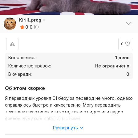
Kirill_prog
0.0
(0)
0
Выполнение:
1 день
Количество правок:
Не ограничено
В очереди:
0
Об этом кворке
Я переводчик уровня C1 беру за перевод не много, однако
справляюсь быстро и качественно. Могу переводить
текст как с картинок и текста, так и с видео или аудио
файлов. Буду рад работать с вами.
Развернуть
Нужно для заказа:
От покупателя нужен материал который нужно перевести.