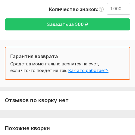
Также, если есть примечания, сказать о них. Это всё, буду
Количество знаков
рад услужить.
Тематика:
Интернет и технологии,
Культура и искусство,
Заказать за
500
₽
Товары и услуги,
Финансы, банки,
Юридическая
Язык перевода:
с Английского на Русский
с Русского на Английский
Гарантия возврата
Объем услуги в кворке:
1 000 знаков
Средства моментально вернутся на счет,
если что-то пойдет не так.
Как это работает?
Отзывов по кворку нет
Похожие кворки