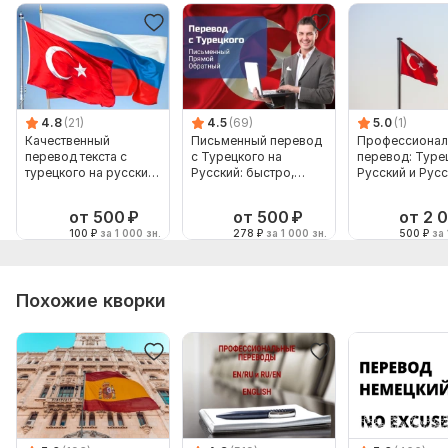
4.8
(21)
4.5
(69)
5.0
(1)
Качественный
Письменный перевод
Профессионал
перевод текста с
с Турецкого на
перевод: Туре
турецкого на русский
Русский: быстро,
Русский и Рус
и наоборот
качественно
Турецкий
от 500
₽
от 500
₽
от 2 
100
₽
за 1 000 зн.
278
₽
за 1 000 зн.
500
₽
за 
Похожие кворки