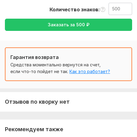
пришлите и я вам помогу.
Количество знаков
Сделаю все быстро и просто, я готова помочь вам))
Тематика:
Красота и мода,
Отдых и развлечения,
Работа,
Заказать за
500
₽
карьера,
Туризм и путешествия,
Хобби и увлечения
Язык перевода:
с Турецкого на Русский
с Русского на Турецкий
Гарантия возврата
Объем услуги в кворке:
500 знаков
Средства моментально вернутся на счет,
если что-то пойдет не так.
Как это работает?
Отзывов по кворку нет
Рекомендуем также