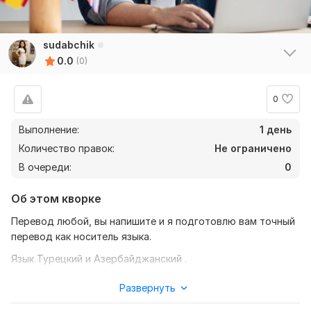
sudabchik
0.0
(0)
0
Выполнение:
1 день
Количество правок:
Не ограничено
В очереди:
0
Об этом кворке
Перевод любой, вы напишите и я подготовлю вам точный
перевод как носитель языка.
Язык Турецкий и Азербайджанский .
Нужно для заказа:
Развернуть
Любой формат текста, неважно видео или фото ,