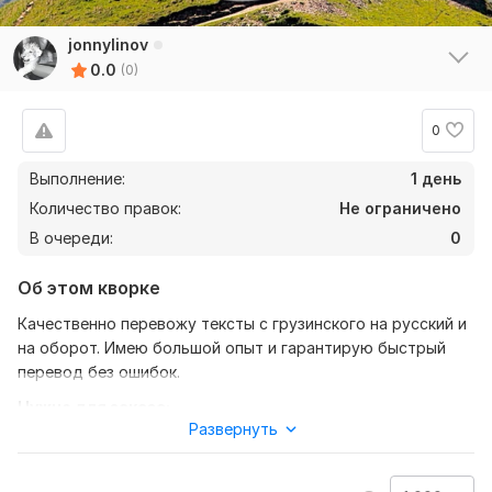
jonnylinov
0.0
(0)
0
Выполнение:
1 день
Количество правок:
Не ограничено
В очереди:
0
Об этом кворке
Качественно перевожу тексты с грузинского на русский и
на оборот. Имею большой опыт и гарантирую быстрый
перевод без ошибок.
Нужно для заказа:
Развернуть
Для заказа нужен текст и желаемый перевод ( с
грузинского на русский или наоборот) и хорошая оценка.