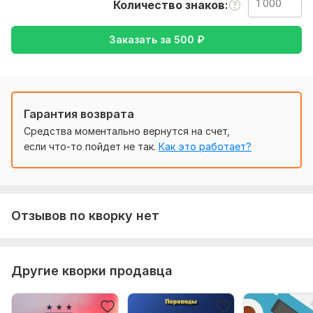
Тематика:
Красота и мода,
Кулинария,
Культура и
Количество знаков
искусство,
Другое
Заказать за
500
₽
Язык перевода:
с Грузинского на Русский
с Русского на Грузинский
Объем услуги в кворке:
1 000 знаков
Гарантия возврата
Средства моментально вернутся на счет,
если что-то пойдет не так.
Как это работает?
Отзывов по кворку нет
Другие кворки продавца