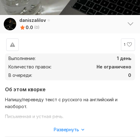
daniszalilov
0.0
(0)
1
Выполнение:
1 день
Количество правок:
Не ограничено
В очереди:
0
Об этом кворке
Напишу/переведу текст с русского на английский и
наоборот.
Письменная и устная речь.
Имеется большой опыт в переводах, а также богатая
Развернуть
грамотная речь.