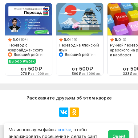
5.0
(1K+)
5.0
(29)
5.0
(3)
Перевод с
Перевод на японский
Ручной перево
Азербайджанского
язык
арабского на 
языка и на
и наоборот
Азербайджанский
Выбор Kwork
язык от носителя
от 500
₽
от 500
₽
от 50
278
₽
за 1 000 зн.
500
₽
за 1 000 зн.
333
₽
за 
Расскажите друзьям об этом кворке
Мы используем файлы
cookie
, чтобы
анализировать посещения и делать сайт
Окей!