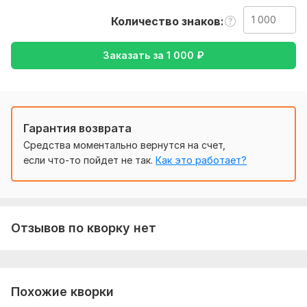
Оперативно приступлю к работе.
Количество знаков
Соответствие качества и цены
Нужно для заказа:
Заказать за
1 000
₽
Для выполнения заказа нужно отправить весь
необходимый материал и озвучить абсолютно все ваши
пожелания.
Тематика:
Красота и мода,
Культура и искусство,
Отдых
Гарантия возврата
и развлечения,
Спорт,
Другое
Средства моментально вернутся на счет,
если что-то пойдет не так.
Как это работает?
Язык перевода:
с Русского на Английский
Объем услуги в кворке:
1 000 знаков
Отзывов по кворку нет
Похожие кворки