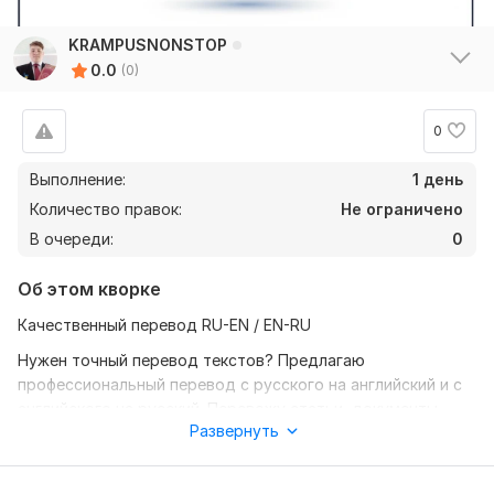
KRAMPUSNONSTOP
0.0
(0)
0
Выполнение:
1 день
Количество правок:
Не ограничено
В очереди:
0
Об этом кворке
Качественный перевод RU-EN / EN-RU
Нужен точный перевод текстов? Предлагаю
профессиональный перевод с русского на английский и с
английского на русский. Перевожу статьи, документы,
Развернуть
посты, обзоры, инструкции. Гарантирую грамотность,
сохранение смысла и соблюдение сроков. Отличная
помощь для вашего бизнеса или учебы!