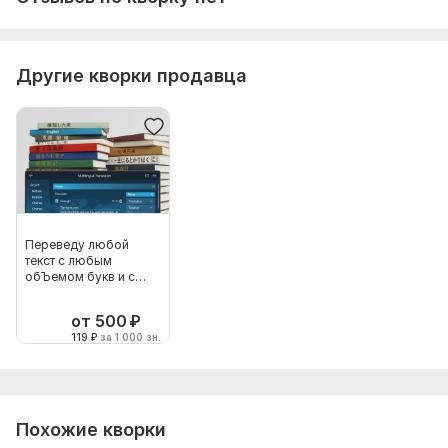
Другие кворки продавца
Переведу любой
текст с любым
обЪемом букв и с
любого языка
от 500
₽
119
₽
за 1 000 зн.
Похожие кворки