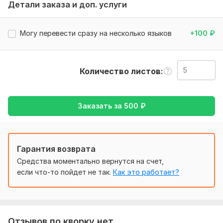
Детали заказа и доп. услуги
Нужно для заказа:
Мне нужны будут данные, что конкретно нужно вам
Могу перевести сразу на несколько языков
+100
₽
сделать, если для работы нужны файлы то пришлите их
мне для дальнейшей работы!
Чем больше точностей, тем быстрее я все сделаю!
Количество листов
Тематика:
Интернет и технологии,
Культура и искусство,
Образование и наука,
Финансы, банки,
Юридическая
Заказать за
500
₽
Язык перевода:
с Русского на Английский
с Английского на Русский
Объем услуги в кворке:
5 листов
Гарантия возврата
Средства моментально вернутся на счет,
если что-то пойдет не так.
Как это работает?
Отзывов по кворку нет