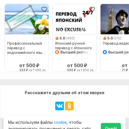
5.0
(466)
5.0
(210)
Профессиональный
Японский ручной
Перевод виде
перевод с
перевод с японского
индонезийского языка
на японский
на русский язык
от 500
₽
от 500
₽
от
333
₽
за 1 000 зн.
500
₽
за 1 000 зн.
71
₽
Расскажите друзьям об этом кворке
Мы используем файлы
cookie
, чтобы
анализировать посещения и делать сайт
Окей!