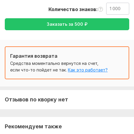
русский , либо же с русского на английский
Количество знаков
Тематика:
Авто и мото,
Спорт,
Финансы, банки,
Электроника, гаджеты,
Юридическая
Заказать за
500
₽
Язык перевода:
с Английского на Русский
с Русского на Английский
Гарантия возврата
Объем услуги в кворке:
1 000 знаков
Средства моментально вернутся на счет,
если что-то пойдет не так.
Как это работает?
Отзывов по кворку нет
Рекомендуем также