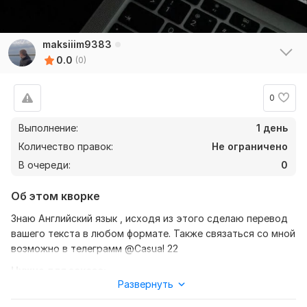
maksiiim9383
0.0
(0)
0
Выполнение:
1 день
Количество правок:
Не ограничено
В очереди:
0
Об этом кворке
Знаю Английский язык , исходя из этого сделаю перевод
вашего текста в любом формате. Также связаться со мной
возможно в телеграмм @Casual 22
Нужно для заказа:
Развернуть
Ожидаю от вас текст, желательно в формате документа,
также уточнение моей работы-перевод с английского на