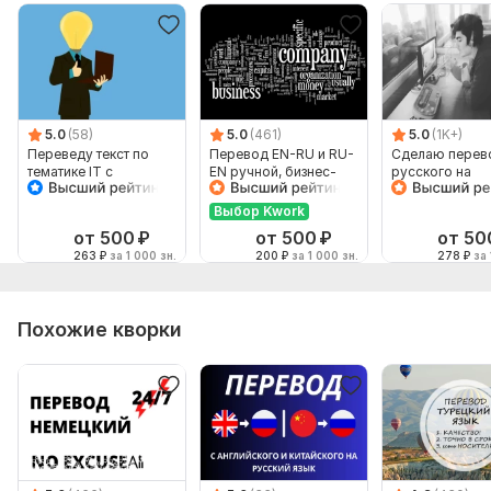
5.0
(58)
5.0
(461)
5.0
(1K+)
Переведу текст по
Перевод EN-RU и RU-
Сделаю перев
тематике IT с
EN ручной, бизнес-
русского на
английского на
английский
английский и
русский, но не
наоборот
Выбор Kwork
наоборот
от 500
₽
от 500
₽
от 50
263
₽
за 1 000 зн.
200
₽
за 1 000 зн.
278
₽
за 
Похожие кворки