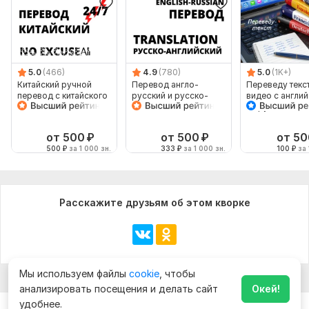
Недвижимость,
Отдых и развлечения,
Работа, карьера
Язык перевода:
с Английского на Русский
с Русского на Английский
5.0
(466)
4.9
(780)
5.0
(1K+)
Китайский ручной
Перевод англо-
Переведу текст
Объем услуги в кворке:
5 листов
перевод с китайского
русский и русско-
видео с англи
на китайский
английский
на русский и
наоборот
от 500
₽
от 500
₽
от 50
500
₽
за 1 000 зн.
333
₽
за 1 000 зн.
100
₽
за 
Расскажите друзьям об этом кворке
Мы используем файлы
cookie
, чтобы
анализировать посещения и делать сайт
Окей!
удобнее.