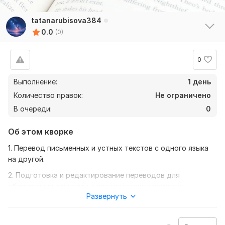
tatanarubisova384
0.0
(0)
0
Выполнение:
1 день
Количество правок:
Не ограничено
В очереди:
0
Об этом кворке
1. Перевод письменных и устных текстов с одного языка
на другой.
2. Подготовка и редактирование переводов для
обеспечения точности и соответствия оригиналу.
Развернуть
3. Умение работать с различными текстами (техническими,
юридическими, литературными и т.д.).