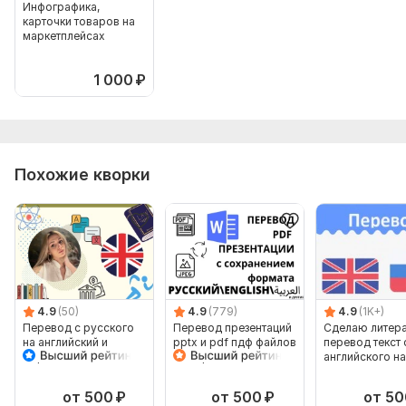
Инфографика,
карточки товаров на
маркетплейсах
1 000
₽
Похожие кворки
4.9
(50)
4.9
(779)
4.9
(1K+)
Перевод с русского
Перевод презентаций
Сделаю литер
на английский и
pptx и pdf пдф файлов
перевод текст 
обратно
с сохранением
английского на
формата
русский 4000 
от 500
₽
от 500
₽
от 50