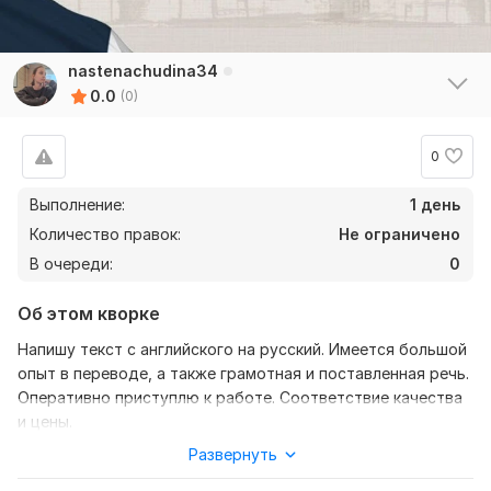
nastenachudina34
0.0
(0)
0
Выполнение:
1 день
Количество правок:
Не ограничено
В очереди:
0
Об этом кворке
Напишу текст с английского на русский. Имеется большой
опыт в переводе, а также грамотная и поставленная речь.
Оперативно приступлю к работе. Соответствие качества
и цены.
Развернуть
Нужно для заказа:
Всё, что от вас требуется, это текст в формате