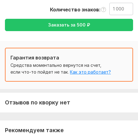
документа, и желаемый перевод ( с русского на
Количество знаков
английский).
Тематика:
Интернет и технологии,
Культура и искусство,
Заказать за
500
₽
Товары и услуги,
Электроника, гаджеты,
Другое
Язык перевода:
с Английского на Русский
Гарантия возврата
Объем услуги в кворке:
1 000 знаков
Средства моментально вернутся на счет,
если что-то пойдет не так.
Как это работает?
Отзывов по кворку нет
Рекомендуем также