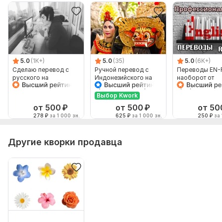
5.0
(1K+)
5.0
(35)
5.0
(6K+)
Сделаю перевод с
Ручной перевод с
Переводы EN-
русского на
Индонезийского на
наоборот от
английский и
Русский и наоборот
профессионал
наоборот
Выбор Kwork
от 500
₽
от 500
₽
от 50
278
₽
за 1 000 зн.
625
₽
за 1 000 зн.
250
₽
за 
Другие кворки продавца